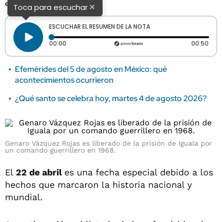
el mundo.
×
Toca para escuchar
ESCUCHAR EL RESUMEN DE LA NOTA
Tiempo transcurrido: 0 segundos
Dura
00:00
00:50
Efemérides del 5 de agosto en México: qué
acontecimientos ocurrieron
¿Qué santo se celebra hoy, martes 4 de agosto 2026?
Genaro Vázquez Rojas es liberado de la prisión de Iguala por
un comando guerrillero en 1968.
El
22 de abril
es una fecha especial debido a los
hechos que marcaron la historia nacional y
mundial.