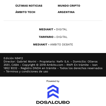
ÚLTIMAS NOTICIAS
MUNDO CRIPTO
ÁMBITO TECH
ARGENTINA
MEDIAKIT
DIGITAL
TARIFARIO
DIGITAL
MEDIAKIT
AMBITO DEBATE
Edición N9412
Director: Gabriel Morini - Propietario: Nefir S.A. - Domicilio: Olleros
3551, CABA - Copyright © 2019 Ambito.com - RNPI En trámite - Issn
1852 9232 - Registro DNDA en trámite - Todos los derechos reservados
- Términos y condiciones de uso