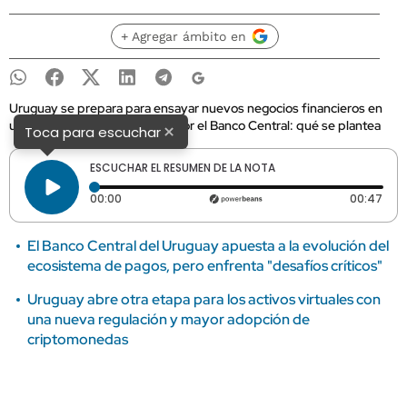
+ Agregar ámbito en
Uruguay se prepara para ensayar nuevos negocios financieros en
un "laboratorio" supervisado por el Banco Central: qué se plantea
×
Toca para escuchar
ESCUCHAR EL RESUMEN DE LA NOTA
Tiempo transcurrido: 0 segundos
Dura
00:00
00:47
El Banco Central del Uruguay apuesta a la evolución del
ecosistema de pagos, pero enfrenta "desafíos críticos"
Uruguay abre otra etapa para los activos virtuales con
una nueva regulación y mayor adopción de
criptomonedas