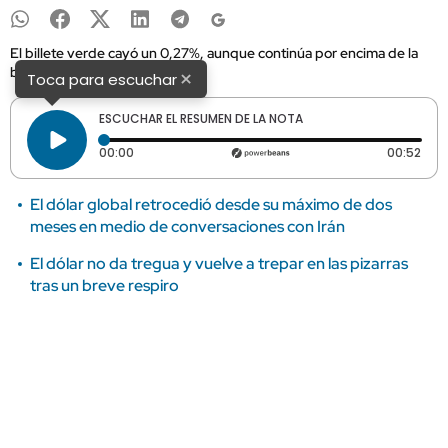
El billete verde cayó un 0,27%, aunque continúa por encima de la
barrera de los 40 pesos.
×
Toca para escuchar
ESCUCHAR EL RESUMEN DE LA NOTA
Tiempo transcurrido: 0 segundos
Dura
00:00
00:52
El dólar global retrocedió desde su máximo de dos
meses en medio de conversaciones con Irán
El dólar no da tregua y vuelve a trepar en las pizarras
tras un breve respiro