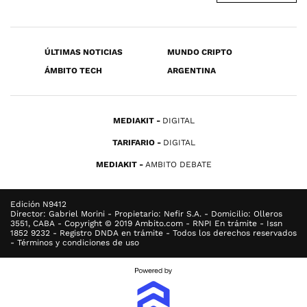
ÚLTIMAS NOTICIAS
MUNDO CRIPTO
ÁMBITO TECH
ARGENTINA
MEDIAKIT
DIGITAL
TARIFARIO
DIGITAL
MEDIAKIT
AMBITO DEBATE
Edición N9412
Director: Gabriel Morini - Propietario: Nefir S.A. - Domicilio: Olleros
3551, CABA - Copyright © 2019 Ambito.com - RNPI En trámite - Issn
1852 9232 - Registro DNDA en trámite - Todos los derechos reservados
- Términos y condiciones de uso