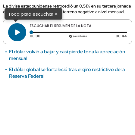
La divisa estadounidense retrocedió un 0,51% en su tercera jornada
consecutiva a la baja y entró en terreno negativo a nivel mensual.
×
Toca para escuchar
ESCUCHAR EL RESUMEN DE LA NOTA
Tiempo transcurrido: 0 segundos
Dura
00:00
00:44
El dólar volvió a bajar y casi pierde toda la apreciación
mensual
El dólar global se fortaleció tras el giro restrictivo de la
Reserva Federal