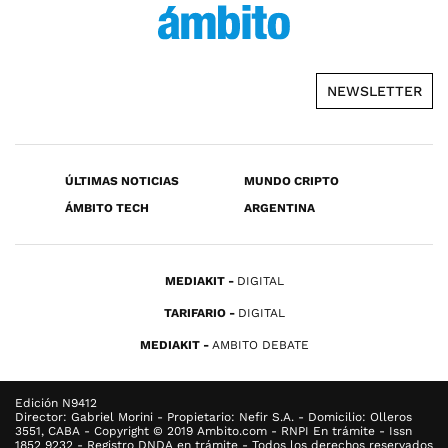
NEWSLETTER
ÚLTIMAS NOTICIAS
MUNDO CRIPTO
ÁMBITO TECH
ARGENTINA
MEDIAKIT
DIGITAL
TARIFARIO
DIGITAL
MEDIAKIT
AMBITO DEBATE
Edición N9412
Director: Gabriel Morini - Propietario: Nefir S.A. - Domicilio: Olleros
3551, CABA - Copyright © 2019 Ambito.com - RNPI En trámite - Issn
1852 9232 - Registro DNDA en trámite - Todos los derechos reservados