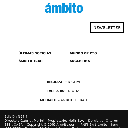
NEWSLETTER
ÚLTIMAS NOTICIAS
MUNDO CRIPTO
ÁMBITO TECH
ARGENTINA
MEDIAKIT
DIGITAL
TARIFARIO
DIGITAL
MEDIAKIT
AMBITO DEBATE
Edición N9411
Director: Gabriel Morini - Propietario: Nefir S.A. - Domicilio: Olleros
3551, CABA - Copyright © 2019 Ambito.com - RNPI En trámite - Issn