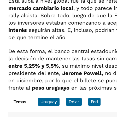
Esta suba a nivel global fue la que se refl
mercado cambiario local
, y todo parece i
rally alcista. Sobre todo, luego de que la
los inversores estaban comenzando a acep
interés
seguirán altas. E, incluso, podrían 
de que termine el año.
De esta forma, el banco central estadoun
la decisión de mantener las tasas sin cam
entre 5,25% y 5,5%
, su máximo nivel desd
presidente del ente,
Jerome Powell,
no de
en diciembre, por lo que el billete se pu
frente al
peso uruguayo
en las próximas 
Temas
Uruguay
Dólar
Fed