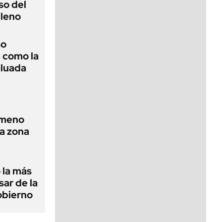
so del
leno
so
 como la
luada
nómeno
la zona
 la más
sar de la
obierno