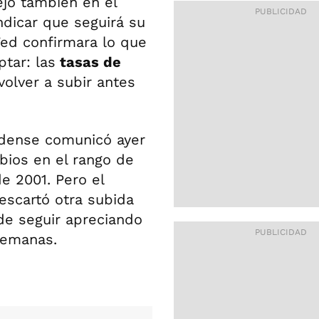
ejó también en el
ndicar que seguirá su
 Fed confirmara lo que
tar: las
tasas de
volver a subir antes
idense comunicó ayer
bios en el rango de
e 2001. Pero el
scartó otra subida
ede seguir apreciando
semanas.