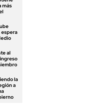
a más
el
sube
a espera
Medio
te al
 ingreso
miembro
iendo la
egión a
ma
bierno