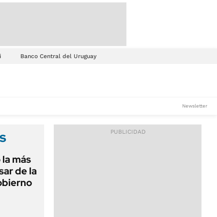
i
Banco Central del Uruguay
Newsletter
s
 la más
sar de la
obierno