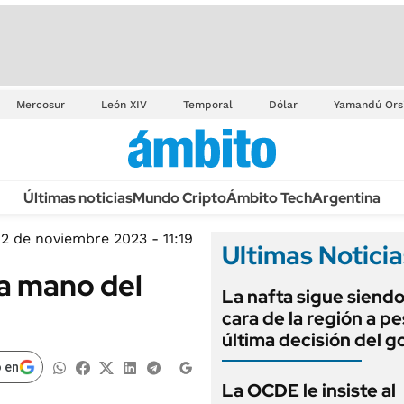
Mercosur
León XIV
Temporal
Dólar
Yamandú Ors
Últimas noticias
Mundo Cripto
Ámbito Tech
Argentina
2 de noviembre 2023 - 11:19
Ultimas Noticia
 la mano del
La nafta sigue siendo
cara de la región a pe
última decisión del g
 en
La OCDE le insiste al