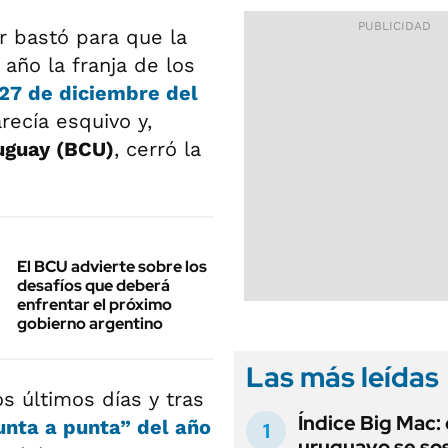
er bastó para que la
 año la franja de los
27 de diciembre del
recía esquivo y,
uguay (BCU)
, cerró la
El BCU advierte sobre los
desafíos que deberá
enfrentar el próximo
gobierno argentino
Las más leídas
s últimos días y tras
Índice Big Mac: 
unta a punta”
del año
uruguayo se so