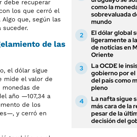
r debe recuperar
como la moned
con los que cerró el
sobrevaluada d
 Algo que, según las
mundo
a suceder.
El dólar global 
ligeramente a l
gelamiento de las
de noticias en 
Oriente
La OCDE le insis
, el dólar sigue
gobierno por el
mide el valor de
del país como 
de monedas de
pleno
el año —107,34 a
La nafta sigue s
aumento de los
más cara de la r
es—, y cerró en
pesar de la últi
decisión del go