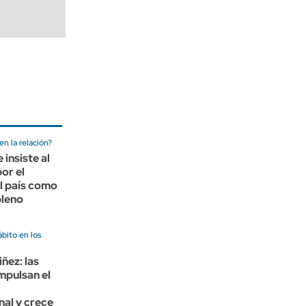
n la relación?
 insiste al
or el
l país como
leno
bito en los
iñez: las
mpulsan el
nal y crece