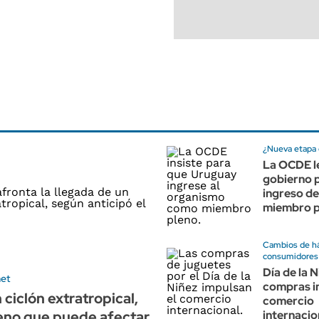
¿Nueva etapa e
La OCDE le
gobierno p
ingreso de
miembro p
Cambios de há
consumidores
Día de la N
met
compras i
 ciclón extratropical,
comercio
eno que puede afectar
internacio