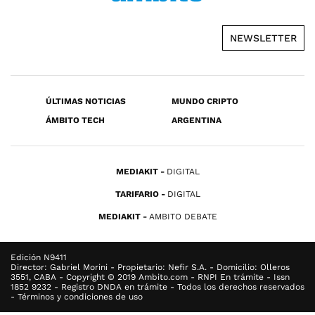
NEWSLETTER
ÚLTIMAS NOTICIAS
MUNDO CRIPTO
ÁMBITO TECH
ARGENTINA
MEDIAKIT
DIGITAL
TARIFARIO
DIGITAL
MEDIAKIT
AMBITO DEBATE
Edición N9411
Director: Gabriel Morini - Propietario: Nefir S.A. - Domicilio: Olleros
3551, CABA - Copyright © 2019 Ambito.com - RNPI En trámite - Issn
1852 9232 - Registro DNDA en trámite - Todos los derechos reservados
- Términos y condiciones de uso