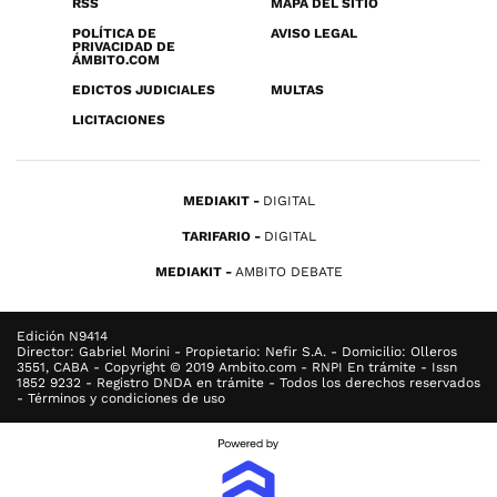
RSS
MAPA DEL SITIO
POLÍTICA DE
AVISO LEGAL
PRIVACIDAD DE
ÁMBITO.COM
EDICTOS JUDICIALES
MULTAS
LICITACIONES
MEDIAKIT
DIGITAL
TARIFARIO
DIGITAL
MEDIAKIT
AMBITO DEBATE
Edición N9414
Director: Gabriel Morini - Propietario: Nefir S.A. - Domicilio: Olleros
3551, CABA - Copyright © 2019 Ambito.com - RNPI En trámite - Issn
1852 9232 - Registro DNDA en trámite - Todos los derechos reservados
- Términos y condiciones de uso