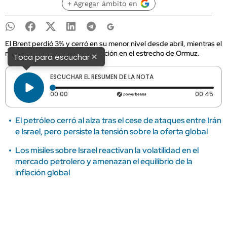
+ Agregar ámbito en
El Brent perdió 3% y cerró en su menor nivel desde abril, mientras el
mercado siguió atento a la situación en el estrecho de Ormuz.
×
Toca para escuchar
ESCUCHAR EL RESUMEN DE LA NOTA
Tiempo transcurrido: 0 segundos
Dura
00:00
00:45
El petróleo cerró al alza tras el cese de ataques entre Irán
e Israel, pero persiste la tensión sobre la oferta global
Los misiles sobre Israel reactivan la volatilidad en el
mercado petrolero y amenazan el equilibrio de la
inflación global