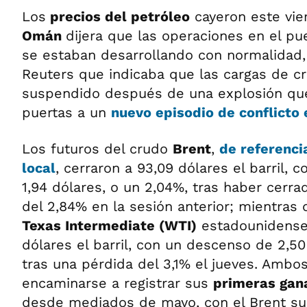
Los
precios del petróleo
cayeron este vi
Omán
dijera que las operaciones en el p
se estaban desarrollando con normalidad,
Reuters que indicaba que las cargas de c
suspendido después de una explosión que 
puertas a un
nuevo episodio de conflicto
Los futuros del crudo
Brent
,
de referenci
local
, cerraron a 93,09 dólares el barril,
1,94 dólares, o un 2,04%, tras haber cerr
del 2,84% en la sesión anterior; mientras
Texas Intermediate (WTI)
estadounidense 
dólares el barril, con un descenso de 2,50
tras una pérdida del 3,1% el jueves. Ambo
encaminarse a registrar sus
primeras gan
desde mediados de mayo, con el Brent su