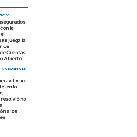
tación
 asegurados
 con la
 el
 se juega la
n de
 de Cuentas
do Abierto
n las razones de
perávit y un
4% en la
n,
resolvió no
na
ón a los
es