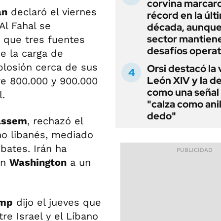
corvina marcar
an
declaró el viernes
récord en la últ
Al Fahal se
década, aunque
sector mantien
 que tres fuentes
desafíos operat
e la carga de
plosión cerca de sus
Orsi destacó la 
León XIV y la de
re 800.000 y 900.000
como una señal
l.
"calza como anil
dedo"
assem
, rechazó el
rno libanés, mediado
bates. Irán ha
on
Washington
a un
ump
dijo el jueves que
re Israel y el Líbano