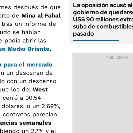
La oposición acusó al
ernes después de que
gobierno de quedars
uerto de
Mina al Fahal
US$ 90 millones extra
 tras un informe de
suba de combustibles
rudo se habían
pasado
podía abrir las
 en
Medio Oriente
.
a para el mercado
 con un descenso de
ado con un descenso
 que los del
West
cerró a 90,54
 dólares, o un 2,69%,
s contratos parecían
ancias semanales
biendo un 2,7% y el