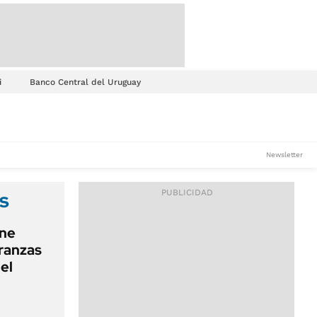
i
Banco Central del Uruguay
Newsletter
s
ene
eranzas
el