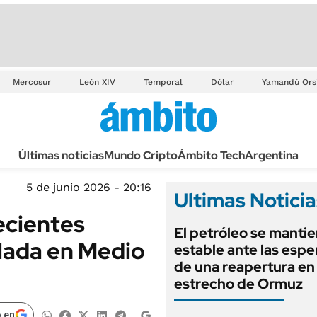
Mercosur
León XIV
Temporal
Dólar
Yamandú Ors
Últimas noticias
Mundo Cripto
Ámbito Tech
Argentina
5 de junio 2026 - 20:16
Ultimas Noticia
recientes
El petróleo se manti
lada en Medio
estable ante las esp
de una reapertura en 
estrecho de Ormuz
 en