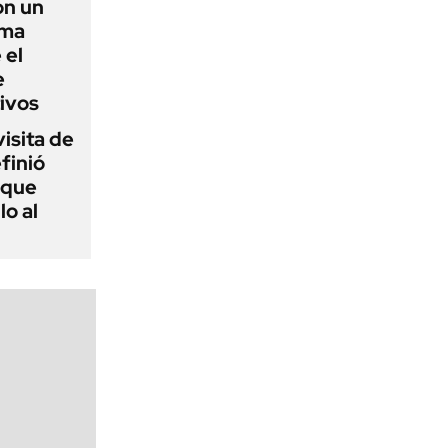
on un
ima
 el
e
ivos
visita de
finió
 que
lo al