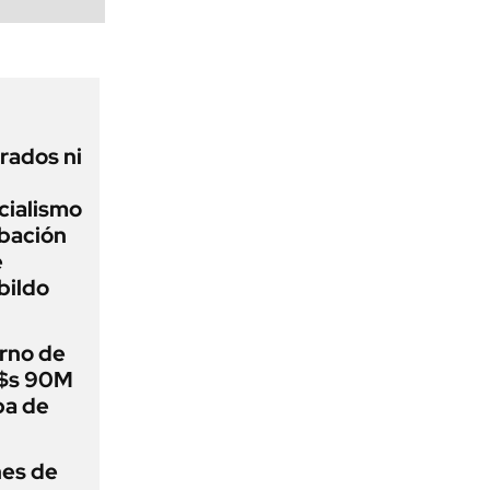
rados ni
icialismo
obación
e
bildo
rno de
u$s 90M
ba de
nes de