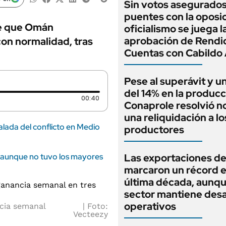
Sin votos asegurados
puentes con la oposic
de que Omán
oficialismo se juega l
aprobación de Rendi
con normalidad, tras
Cuentas con Cabildo 
Pese al superávit y un
del 14% en la producc
Duración: 40 segundos
00:40
Conaprole resolvió no
una reliquidación a lo
lada del conflicto en Medio
productores
 aunque no tuvo los mayores
Las exportaciones de
marcaron un récord e
última década, aunqu
sector mantiene desa
operativos
ncia semanal
Foto:
Vecteezy