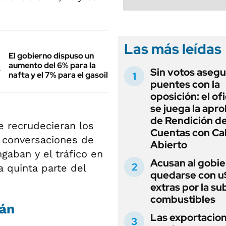
Las más leídas
El gobierno dispuso un
aumento del 6% para la
Sin votos asegu
nafta y el 7% para el gasoil
puentes con la
oposición: el of
se juega la apr
de Rendición d
 recrudecieran los
Cuentas con Ca
 conversaciones de
Abierto
gaban y el tráfico en
Acusan al gobie
 quinta parte del
quedarse con 
extras por la su
combustibles
mán
Las exportacio