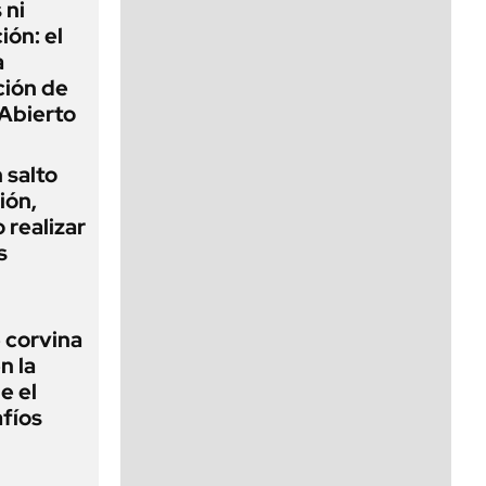
 ni
ión: el
a
ción de
Abierto
 salto
ión,
 realizar
s
 corvina
n la
e el
fíos