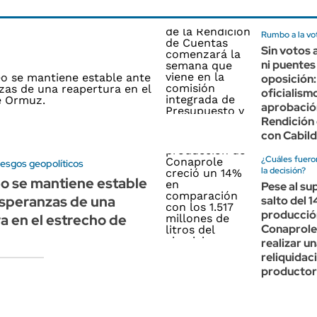
Rumbo a la vo
Sin votos
ni puentes
oposición:
oficialismo
aprobació
Rendición
con Cabil
¿Cuáles fuero
riesgos geopolíticos
la decisión?
eo se mantiene estable
Pese al su
esperanzas de una
salto del 1
producció
a en el estrecho de
Conaprole 
realizar u
reliquidaci
productor