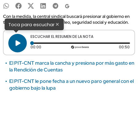
Con la medida, la central sindical buscará presionar al gobierno en
temas como presupuesto, empleo, seguridad social y educación.
×
Toca para escuchar
ESCUCHAR EL RESUMEN DE LA NOTA
Tiempo transcurrido: 0 segundos
Dura
00:00
00:50
El PIT-CNT marca la cancha y presiona por más gasto en
la Rendición de Cuentas
El PIT-CNT le pone fecha a un nuevo paro general con el
gobierno bajo la lupa