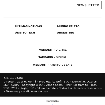
NEWSLETTER
ÚLTIMAS NOTICIAS
MUNDO CRIPTO
ÁMBITO TECH
ARGENTINA
MEDIAKIT
DIGITAL
TARIFARIO
DIGITAL
MEDIAKIT
AMBITO DEBATE
Edición N9410
Director: Gabriel Morini - Propietario: Nefir S.A. - Domicilio: Olleros
3551, CABA - Copyright © 2019 Ambito.com - RNPI En trámite - Issn
1852 9232 - Registro DNDA en trámite - Todos los derechos reservados
- Términos y condiciones de uso