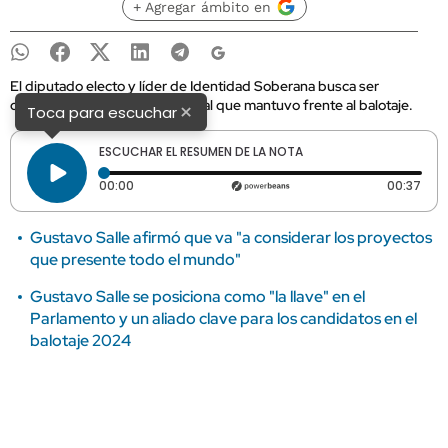
+ Agregar ámbito en
El diputado electo y líder de Identidad Soberana busca ser
coherente con la postura neutral que mantuvo frente al balotaje.
×
Toca para escuchar
ESCUCHAR EL RESUMEN DE LA NOTA
Tiempo transcurrido: 0 segundos
Dura
00:00
00:37
Gustavo Salle afirmó que va "a considerar los proyectos
que presente todo el mundo"
Gustavo Salle se posiciona como "la llave" en el
Parlamento y un aliado clave para los candidatos en el
balotaje 2024