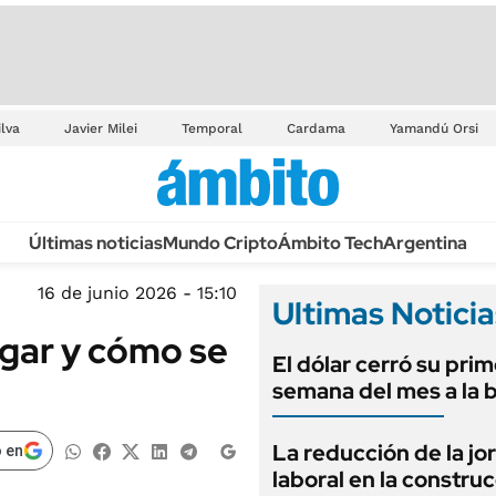
ilva
Javier Milei
Temporal
Cardama
Yamandú Orsi
Últimas noticias
Mundo Cripto
Ámbito Tech
Argentina
16 de junio 2026 - 15:10
Ultimas Noticia
gar y cómo se
El dólar cerró su pri
semana del mes a la 
La reducción de la jo
 en
laboral en la constru