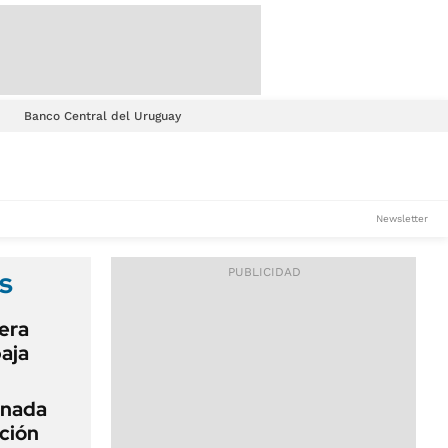
Banco Central del Uruguay
Newsletter
s
mera
baja
rnada
cción