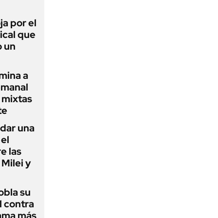
ja por el
ical que
o un
amina a
emanal
s mixtas
te
 dar una
el
e las
Milei y
obla su
l contra
ama más