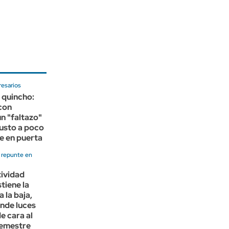
resarios
 quincho:
 con
un "faltazo"
usto a poco
e en puerta
, repunte en
tividad
tiene la
 la baja,
nde luces
e cara al
emestre