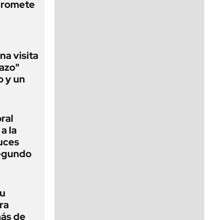
promete
na visita
tazo"
o y un
ral
a la
luces
segundo
su
ra
ás de