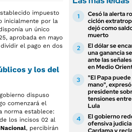
Las más leídas
stablecido impuesto
Cesó la alerta ro
ciclón extratrop
o inicialmente por la
dejó como sald
disponía un único
muerto
525, aprobada en mayo
El dólar se enc
 dividir el pago en dos
una ganancia s
ante las señale
en Medio Orien
licos y los del
"El Papa puede
mano", expresó 
presidente sobr
l gobierno dispuso
tensiones entre 
ago comenzará el
Lula
 la norma establece:
El gobierno red
e los incisos 02 al
ofensiva judicia
 Nacional
, percibirán
Cardama y recl