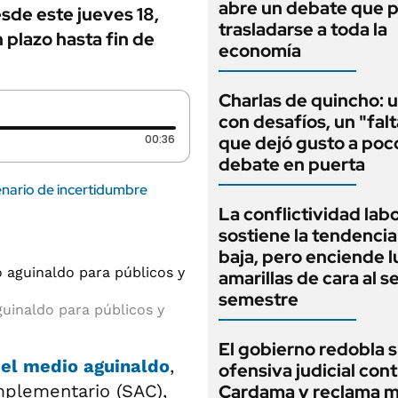
abre un debate que 
sde este jueves 18,
trasladarse a toda la
plazo hasta fin de
economía
Charlas de quincho: u
con desafíos, un "fal
Duración: 36 segundos
00:36
que dejó gusto a poc
debate en puerta
enario de incertidumbre
La conflictividad labo
sostiene la tendencia 
baja, pero enciende 
amarillas de cara al 
semestre
guinaldo para públicos y
El gobierno redobla 
del medio aguinaldo
,
ofensiva judicial cont
plementario (SAC),
Cardama y reclama m