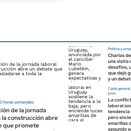
Política y emp
Charlas de
una visita
desafíos, 
que dejó g
y un debat
Caída general
junio
La conflic
40 horas semanales
laboral sos
ión de la jornada
tendencia a
n la construcción abre
pero encie
amarillas d
e que promete
segundo s