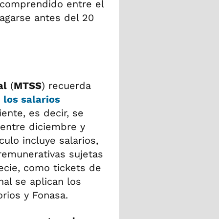
 comprendido entre el
pagarse antes del 20
al
(
MTSS
) recuerda
e
los salarios
ente, es decir, se
entre diciembre y
culo incluye salarios,
 remunerativas sujetas
ecie, como tickets de
al se aplican los
orios y Fonasa.