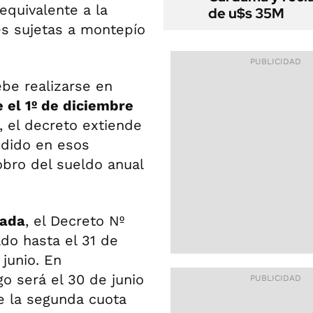
equivalente a la
de u$s 35M
es sujetas a montepío
ebe realizarse en
e el 1º de diciembre
, el decreto extiende
ndido en esos
obro del sueldo anual
vada
, el Decreto Nº
do hasta el 31 de
junio. En
o será el 30 de junio
e la segunda cuota