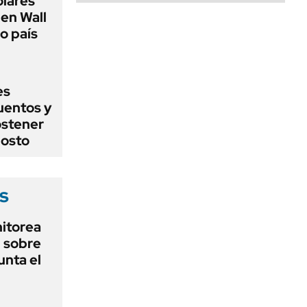
ólares
 en Wall
go país
es
uentos y
ostener
gosto
s
nitorea
l sobre
unta el