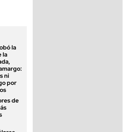
viernes de 10 a 18
obó la
 la
ada,
 amargo:
s ni
go por
dos
ores de
más
s