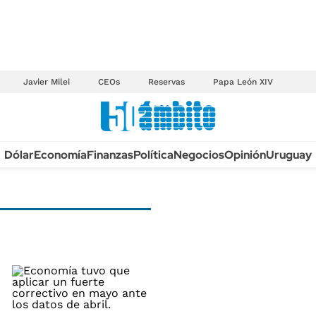
Javier Milei
CEOs
Reservas
Papa León XIV
Anuario autos 2026
Dólar
Economía
Finanzas
Política
Negocios
Opinión
Uruguay
TECNOLOGÍA
NOVEDADES FISCA
MÉXICO
EDICTOS JUDICIAL
OPINIÓN
MULTAS
MUNDO
LICITACIONES
INFORMACIÓN GENERAL
CUADROS TARIFAR
ESPECTÁCULOS
RECALL
DEPORTES