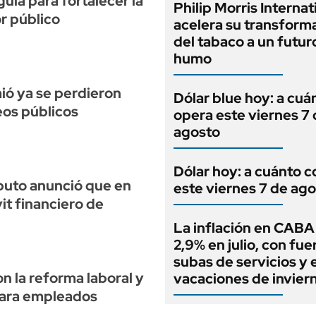
uía para fortalecer la
Philip Morris Internat
or público
acelera su transform
del tabaco a un futur
humo
ió ya se perdieron
Dólar blue hoy: a cuá
os públicos
opera este viernes 7
agosto
Dólar hoy: a cuánto c
puto anunció que en
este viernes 7 de ag
it financiero de
La inflación en CABA 
2,9% en julio, con fue
subas de servicios y 
n la reforma laboral y
vacaciones de invier
para empleados