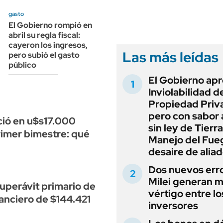
ANUARIO 2025
LIFESTYLE
gasto
EDICIÓN IMPRESA
AUTOS
El Gobierno rompió en
abril su regla fiscal:
cayeron los ingresos,
Las más leídas
pero subió el gasto
público
El Gobierno apr
Inviolabilidad de
Propiedad Priv
pero con sabor
ció en u$s17.000
sin ley de Tierra
rimer bimestre: qué
Manejo del Fue
desaire de alia
Dos nuevos err
Milei generan 
uperávit primario de
vértigo entre lo
nanciero de $144.421
inversores