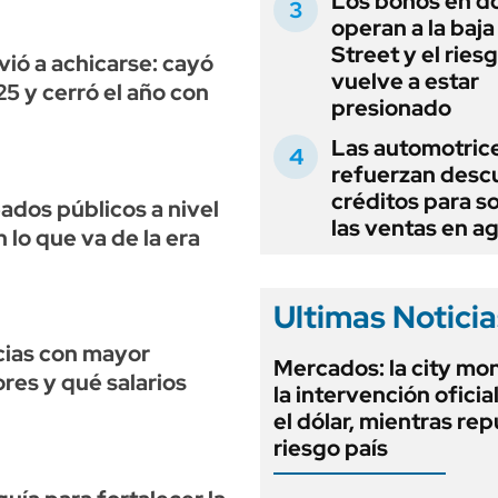
Los bonos en d
operan a la baja
Street y el ries
vió a achicarse: cayó
vuelve a estar
25 y cerró el año con
presionado
Las automotric
refuerzan desc
créditos para s
ados públicos a nivel
las ventas en a
 lo que va de la era
Ultimas Noticia
cias con mayor
Mercados: la city mo
res y qué salarios
la intervención oficia
el dólar, mientras rep
riesgo país