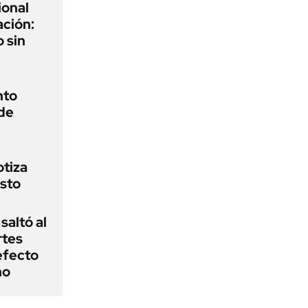
ional
ación:
o sin
nto
 de
otiza
osto
saltó al
rtes
efecto
no