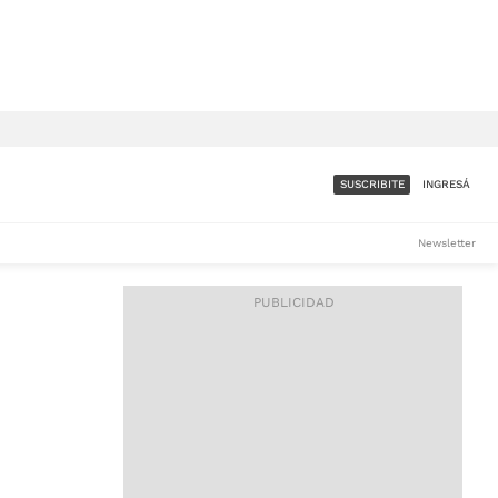
SUSCRIBITE
INGRESÁ
SUMATE A LA COMUNIDAD
Newsletter
DE ÁMBITO
LES
ACCESO FULL - $1.800/MES
ES
CORPORATIVO - CONSULTAR
Si tenés dudas comunicate
con nosotros a
IOS
suscripciones@ambito.com.ar
Llamanos al (54) 11 4556-
9147/48 o
al (54) 11 4449-3256 de lunes a