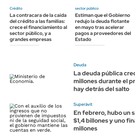
ÁMBITO DEBATE
Crédito
sector público
Municipios
MEDIAKIT AMBITO DEBATE
La contracara de la caída
Estiman que el Gobierno
URUGUAY
del crédito a las familias:
redujo la deuda flotante
crece el financiamiento al
en mayo tras acelerar
sector público, y a
pagos a proveedores del
grandes empresas
Estado
Deuda
La deuda pública cre
millones durante el p
hay detrás del salto
Superávit
En febrero, hubo un s
$1,4 billones y uno fi
millones