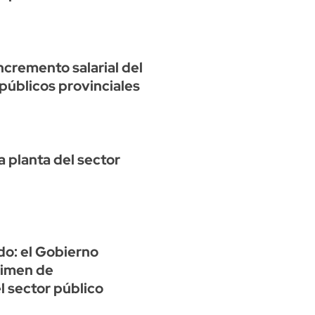
cremento salarial del
úblicos provinciales
a planta del sector
do: el Gobierno
gimen de
l sector público