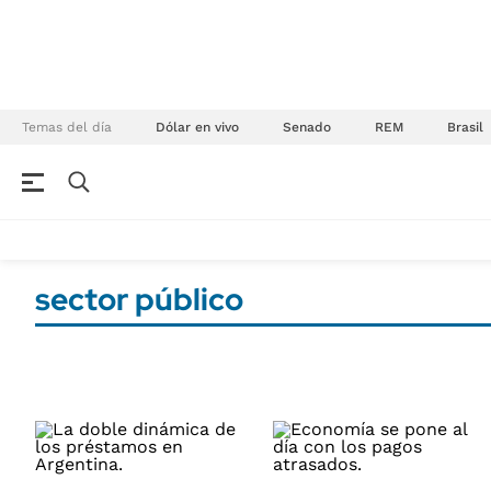
Temas del día
Dólar en vivo
Senado
REM
Brasil
NEGOCIOS
ÚLTIMAS NOTICIAS
Especiales Ámbito
ECONOMÍA
sector público
Real Estate
Banco de Datos
Sustentabilidad
Campo
Seguros
FINANZAS
ENERGY REPORT
Dólar
POLÍTICA
Mercados
Nacional