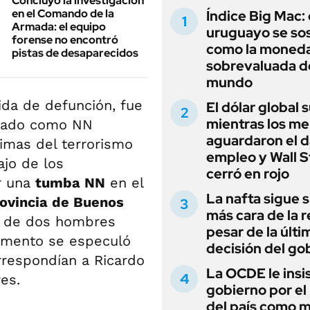
Concluyó la investigación
en el Comando de la
Índice Big Mac: 
Armada: el equipo
uruguayo se so
forense no encontró
como la moned
pistas de desaparecidos
sobrevaluada d
mundo
ida de defunción, fue
El dólar global 
mientras los m
rrado como NN
aguardaron el d
imas del terrorismo
empleo y Wall S
bajo de los
cerró en rojo
r una
tumba NN
en el
La nafta sigue s
rovincia de Buenos
más cara de la r
os de dos hombres
pesar de la últi
omento se especuló
decisión del go
rrespondían a Ricardo
La OCDE le insis
res.
gobierno por el
del país como 