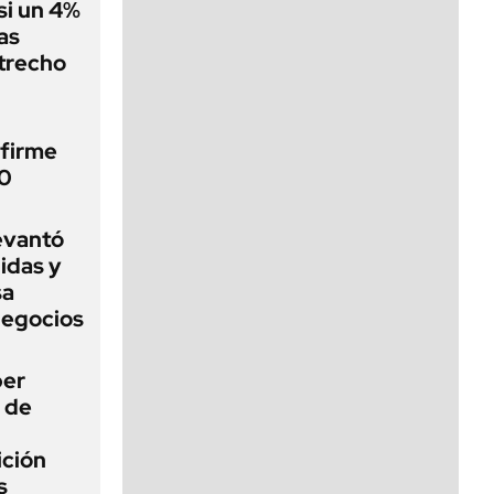
si un 4%
as
strecho
 firme
40
levantó
idas y
sa
negocios
ber
a de
ición
s