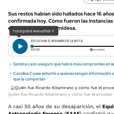
Sus restos habían sido hallados hace 16 años
confirmada hoy. Cómo fueron las instancias
el comunicado de Famidesa.
×
Toca para escuchar
ESCUCHAR EL RESUMEN DE LA NOTA
Tiempo transcurrido: 0 segundos
00:00
Sandra Lazo aseguró que habrá más compromiso en l
Carolina Cosse exhortó a quienes tengan información so
que la compartan
Quién fue Ricardo Altamirano y cómo fue el proceso q
A casi 50 años de su desaparición, el
Equi
Antropología Forense
(
EAAF
) confirmó qu