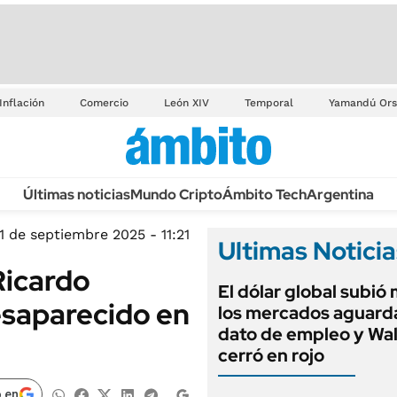
Inflación
Comercio
León XIV
Temporal
Yamandú Ors
Últimas noticias
Mundo Cripto
Ámbito Tech
Argentina
1 de septiembre 2025 - 11:21
Ultimas Noticia
Ricardo
El dólar global subió
esaparecido en
los mercados aguarda
dato de empleo y Wal
cerró en rojo
 en