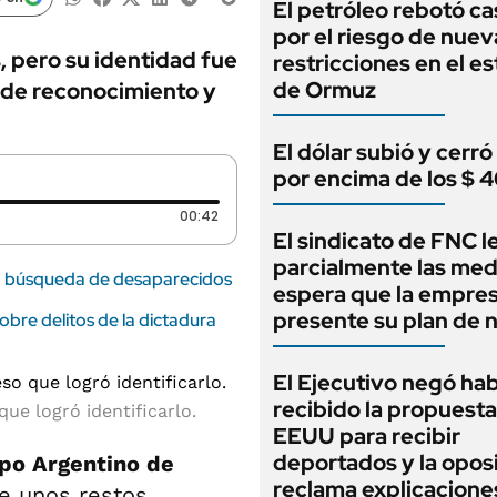
El petróleo rebotó ca
por el riesgo de nuev
, pero su identidad fue
restricciones en el e
de Ormuz
 de reconocimiento y
El dólar subió y cerró
por encima de los $ 
Duración: 42 segundos
00:42
El sindicato de FNC 
parcialmente las med
a búsqueda de desaparecidos
espera que la empre
presente su plan de 
bre delitos de la dictadura
El Ejecutivo negó ha
recibido la propuest
ue logró identificarlo.
EEUU para recibir
deportados y la opos
po Argentino de
reclama explicacione
e unos restos