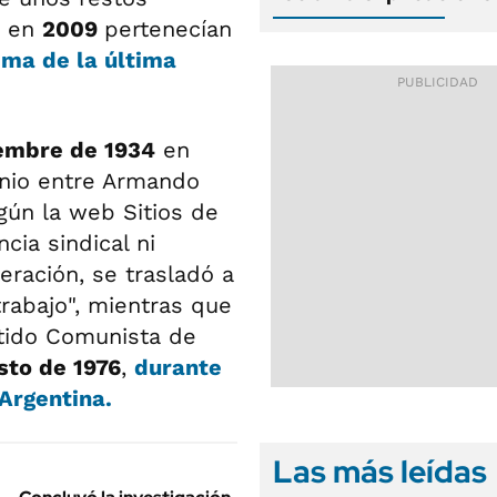
o en
2009
pertenecían
ima de la última
iembre de 1934
en
onio entre Armando
gún la web Sitios de
cia sindical ni
eración, se trasladó a
rabajo", mientras que
rtido Comunista de
sto de 1976
,
durante
Argentina.
Las más leídas