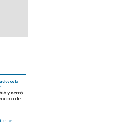
rdido de la
or
bió y cerró
encima de
l sector