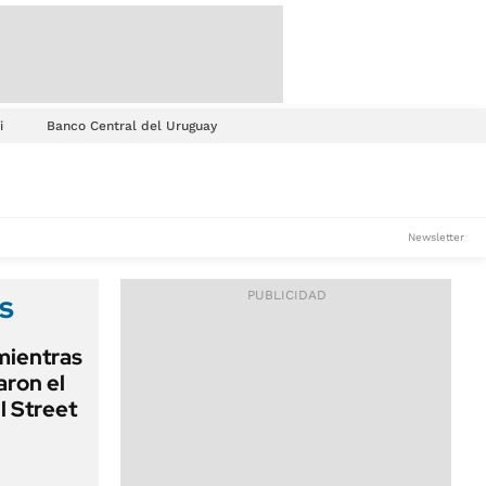
i
Banco Central del Uruguay
Newsletter
s
 mientras
ron el
l Street