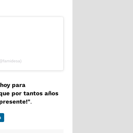
(@famidesa)
 hoy para
 que por tantos años
¡presente!"
.
a