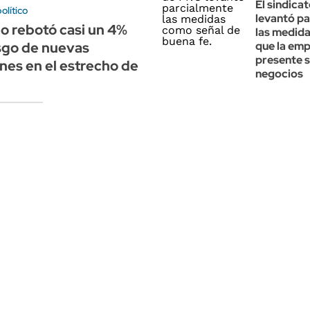
El sindica
olítico
levantó p
eo rebotó casi un 4%
las medida
esgo de nuevas
que la em
presente s
ones en el estrecho de
negocios