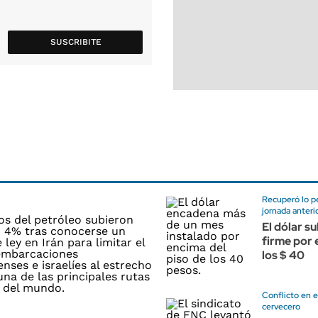
SUSCRIBITE
Recuperó lo pe
jornada anteri
El dólar su
firme por 
los $ 40
Conflicto en e
cervecero