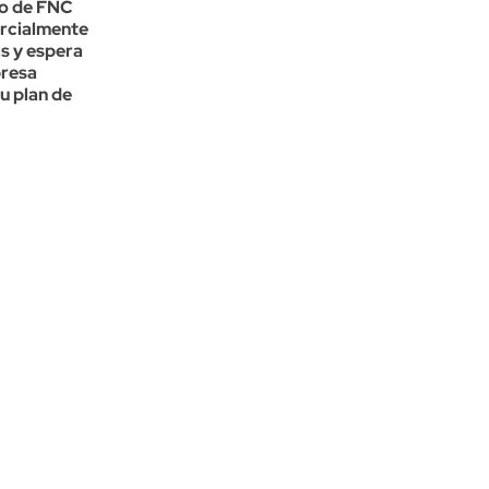
to de FNC
arcialmente
s y espera
presa
u plan de