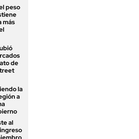
el peso
stiene
a más
el
subió
ercados
ato de
treet
iendo la
egión a
ma
bierno
te al
 ingreso
miembro