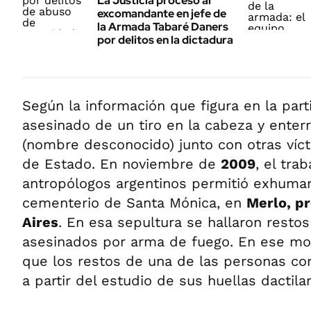
La Justicia procesó al
excomandante en jefe de
la Armada Tabaré Daners
por delitos en la dictadura
Según la información que figura en la part
asesinado de un tiro en la cabeza y ente
(nombre desconocido) junto con otras víct
de Estado. En noviembre de
2009
, el tra
antropólogos argentinos permitió exhuma
cementerio de Santa Mónica, en
Merlo, p
Aires
. En esa sepultura se hallaron rest
asesinados por arma de fuego. En ese m
que los restos de una de las personas co
a partir del estudio de sus huellas dactila