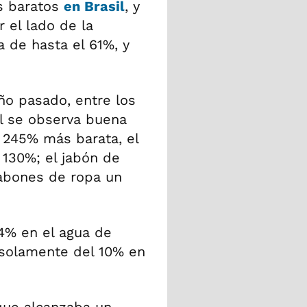
 baratos
en Brasil
, y
el lado de la
a de hasta el 61%, y
ño pasado, entre los
al se observa buena
245% más barata, el
 130%; el jabón de
jabones de ropa un
24% en el agua de
 solamente del 10% en