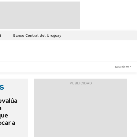
i
Banco Central del Uruguay
Newsletter
s
evalúa
a
que
car a