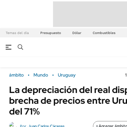
Temas del día
Presupuesto
Dólar
Combustibles
ámbito
Mundo
Uruguay
La depreciación del real di
brecha de precios entre Uru
del 71%
Juan Carlos Cáceres
Por
+
Agregar ámbito