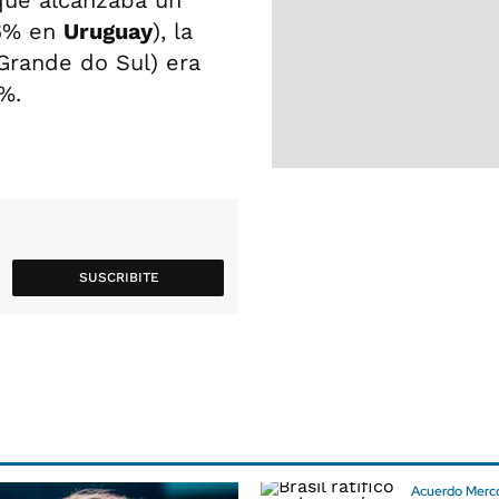
que alcanzaba un
,6% en
Uruguay
), la
Grande do Sul) era
%.
SUSCRIBITE
Acuerdo Merc