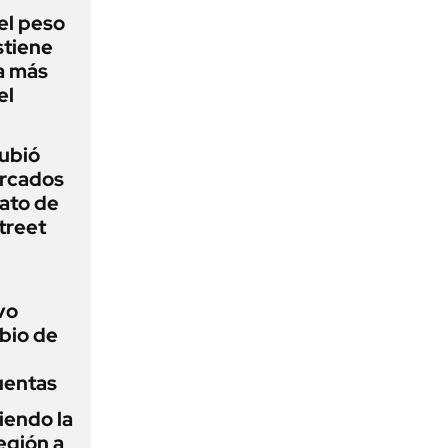
el peso
stiene
a más
el
subió
ercados
ato de
treet
vo
bio de
uentas
iendo la
egión a