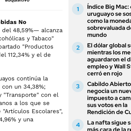
Índice Big Mac: 
uruguayo se so
como la moned
ebidas No
sobrevaluada d
 del 48,59%— alcanza
mundo
cohólicas y Tabaco"
El dólar global 
apartado "Productos
mientras los m
el 112,34% y el de
aguardaron el d
empleo y Wall S
cerró en rojo
uayos continúa la
Cabildo Abierto
, con un 34,38%;
negocia un nue
y "Transporte" con el
impuesto a cam
anos a los que se
sus votos en la
 "Artículos Escolares",
Rendición de C
 4,96% y una
La nafta sigue s
más cara de la r