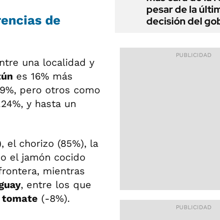
pesar de la últi
rencias de
decisión del go
ntre una localidad y
tún
es 16% más
9%, pero otros como
224%, y hasta un
 el chorizo (85%), la
 o el jamón cocido
frontera, mientras
guay
, entre los que
 tomate
(-8%).