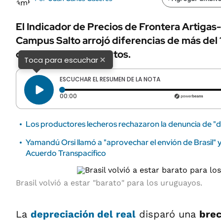
El Indicador de Precios de Frontera Artigas
Campus Salto arrojó diferencias de más del
divisiones de productos.
×
Toca para escuchar
ESCUCHAR EL RESUMEN DE LA NOTA
Tiempo transcurrido: 0 segundos
00:00
Los productores lecheros rechazaron la denuncia de "d
Yamandú Orsi llamó a "aprovechar el envión de Brasil" y 
Acuerdo Transpacífico
Brasil volvió a estar "barato" para los uruguayos.
La
depreciación del real
disparó una
brec