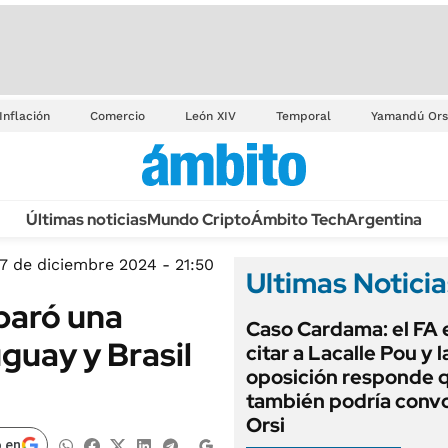
Inflación
Comercio
León XIV
Temporal
Yamandú Ors
Últimas noticias
Mundo Cripto
Ámbito Tech
Argentina
17 de diciembre 2024 - 21:50
Ultimas Noticia
sparó una
Caso Cardama: el FA 
guay y Brasil
citar a Lacalle Pou y l
oposición responde 
también podría convo
Orsi
 en