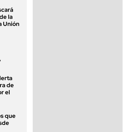
scará
de la
a Unión
?
lerta
era de
r el
s que
esde