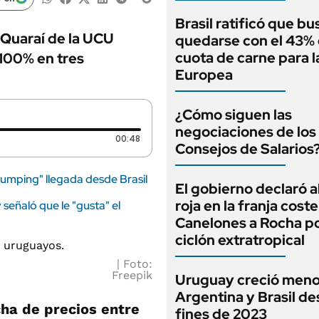
Brasil ratificó que bu
-Quaraí de la UCU
quedarse con el 43% 
cuota de carne para l
 100% en tres
Europea
¿Cómo siguen las
negociaciones de los
Duración: 48 segundos
00:48
Consejos de Salarios
umping" llegada desde Brasil
El gobierno declaró a
roja en la franja cost
señaló que le "gusta" el
Canelones a Rocha po
ciclón extratropical
Foto:
Freepik
Uruguay creció meno
Argentina y Brasil d
ha de precios entre
fines de 2023