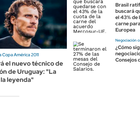
Brasil rati
buscará q
el 43% de 
carne para
Europea
Negociación c
¿Cómo sig
negociacio
 Copa América 2011
Consejos d
rá el nuevo técnico de
ión de Uruguay: "La
 la leyenda"