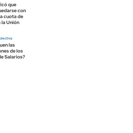
ficó que
uedarse con
la cuota de
 la Unión
olectiva
uen las
nes de los
e Salarios?