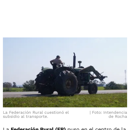
La Federación Rural cuestionó el
Foto: Intendencia
subsidio al transporte.
de Rocha
La
Federación Rural (FR)
puso en el centro de la