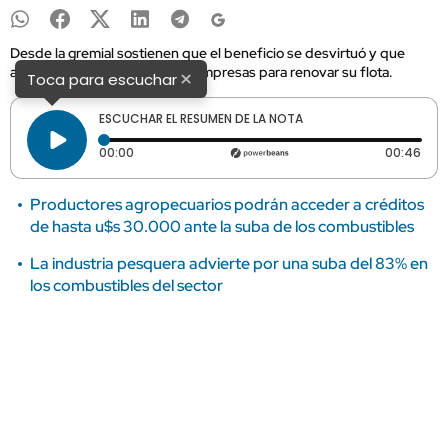
Desde la gremial sostienen que el beneficio se desvirtuó y que
actualmente le funciona a las empresas para renovar su flota.
×
Toca para escuchar
ESCUCHAR EL RESUMEN DE LA NOTA
Tiempo transcurrido: 0 segundos
Dura
00:00
00:46
Productores agropecuarios podrán acceder a créditos
de hasta u$s 30.000 ante la suba de los combustibles
La industria pesquera advierte por una suba del 83% en
los combustibles del sector