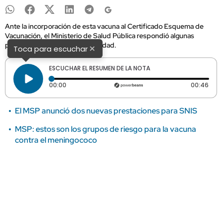
Ante la incorporación de esta vacuna al Certificado Esquema de
Vacunación, el Ministerio de Salud Pública respondió algunas
preguntas por parte de la sociedad.
×
Toca para escuchar
ESCUCHAR EL RESUMEN DE LA NOTA
Tiempo transcurrido: 0 segundos
Dura
00:00
00:46
El MSP anunció dos nuevas prestaciones para SNIS
MSP: estos son los grupos de riesgo para la vacuna
contra el meningococo