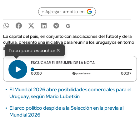
+ Agregar ámbito en
La capital del país, en conjunto con asociaciones del fútbol y de la
cultura, presentó una iniciativa para reunir a los uruguayos en torno
a la Copa del Mundo.
×
Toca para escuchar
ESCUCHAR EL RESUMEN DE LA NOTA
Tiempo transcurrido: 0 segundos
Dura
00:00
00:37
El Mundial 2026 abre posibilidades comerciales para el
Uruguay, según Mario Lubetkin
El arco político despide a la Selección en la previa al
Mundial 2026