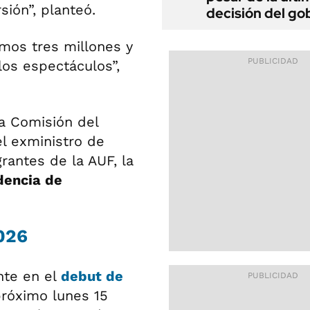
sión”, planteó.
decisión del go
mos tres millones y
os espectáculos”,
a Comisión del
l exministro de
grantes de la AUF, la
dencia de
026
nte en el
debut de
próximo lunes 15