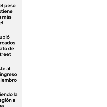
el peso
stiene
a más
el
subió
ercados
ato de
treet
te al
 ingreso
miembro
iendo la
egión a
ma