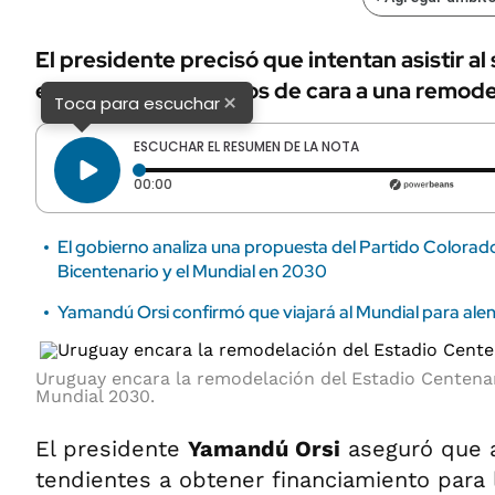
El presidente precisó que intentan asistir al
encontrar los recursos de cara a una remodel
×
Toca para escuchar
ESCUCHAR EL RESUMEN DE LA NOTA
Tiempo transcurrido: 0 segundos
00:00
El gobierno analiza una propuesta del Partido Colorado
Bicentenario y el Mundial en 2030
Yamandú Orsi confirmó que viajará al Mundial para alent
Uruguay encara la remodelación del Estadio Centenar
Mundial 2030.
El presidente
Yamandú Orsi
aseguró que a
tendientes a obtener financiamiento para