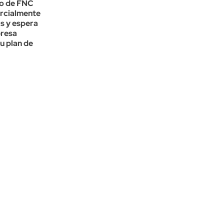
to de FNC
arcialmente
s y espera
presa
u plan de