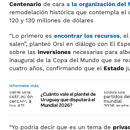
Centenario
de cara a
la organización del
remodelación histórica que contempla el
120 y 130 millones de dólares
“Lo primero es
encontrar los recursos
, e
salen”, planteó Orsi en diálogo con El Es
sobre las
inversiones
necesarias para alb
inaugural de la Copa del Mundo que se rea
cuatro años, confirmando que el
Estado
ju
Informate más
¿Cuánto vale el plantel de
Uruguay que disputará el
Mundial 2026?
“Yo podría decir que es un tema de
priva