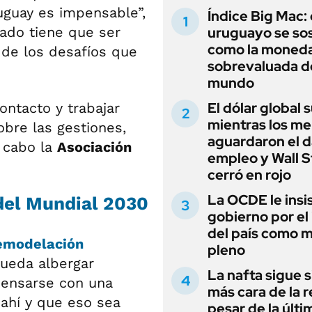
ruguay es impensable”,
Índice Big Mac: 
tado tiene que ser
uruguayo se so
como la moned
 de los desafíos que
sobrevaluada d
mundo
El dólar global 
ntacto y trabajar
mientras los m
obre las gestiones,
aguardaron el d
a cabo la
Asociación
empleo y Wall S
cerró en rojo
La OCDE le insis
 del Mundial 2030
gobierno por el
del país como 
remodelación
pleno
ueda albergar
La nafta sigue s
pensarse con una
más cara de la r
ahí y que eso sea
pesar de la últi