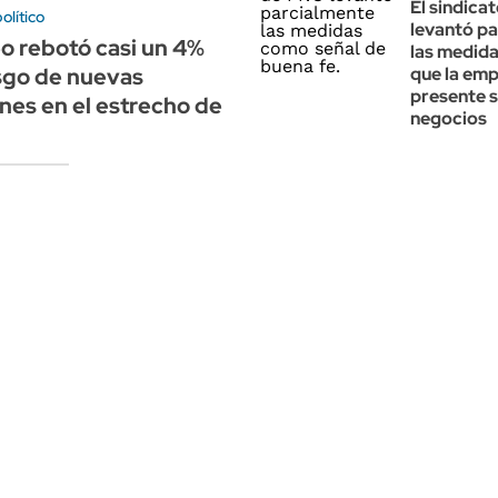
El sindica
olítico
levantó p
eo rebotó casi un 4%
las medida
esgo de nuevas
que la em
presente s
ones en el estrecho de
negocios