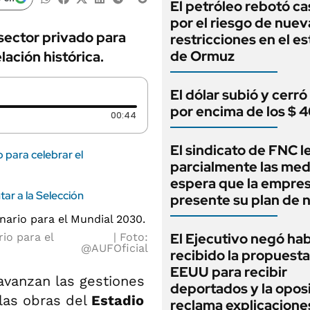
El petróleo rebotó ca
por el riesgo de nuev
 sector privado para
restricciones en el e
de Ormuz
ación histórica.
El dólar subió y cerró
por encima de los $ 
Duración: 44 segundos
00:44
El sindicato de FNC 
 para celebrar el
parcialmente las med
espera que la empre
ar a la Selección
presente su plan de 
El Ejecutivo negó ha
io para el
Foto:
@AUFOficial
recibido la propuest
EEUU para recibir
vanzan las gestiones
deportados y la opos
 las obras del
Estadio
reclama explicacione