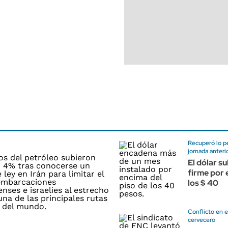
Recuperó lo pe
jornada anteri
El dólar su
firme por 
los $ 40
Conflicto en e
cervecero