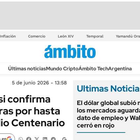
Inflación
Comercio
León XIV
Temporal
Yamandú Ors
Últimas noticias
Mundo Cripto
Ámbito Tech
Argentina
5 de junio 2026 - 13:58
Ultimas Noticia
i confirma
El dólar global subió
ras por hasta
los mercados aguarda
dato de empleo y Wal
dio Centenario
cerró en rojo
 en