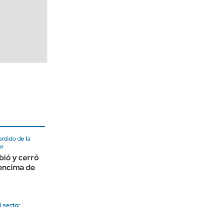
rdido de la
or
bió y cerró
encima de
l sector