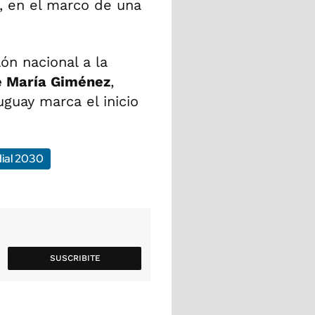
, en el marco de una
ón nacional a la
é María Giménez
,
guay marca el inicio
ial 2030
SUSCRIBITE