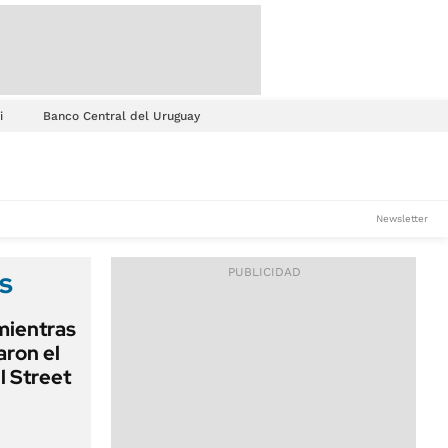
i
Banco Central del Uruguay
Newsletter
s
 mientras
ron el
l Street