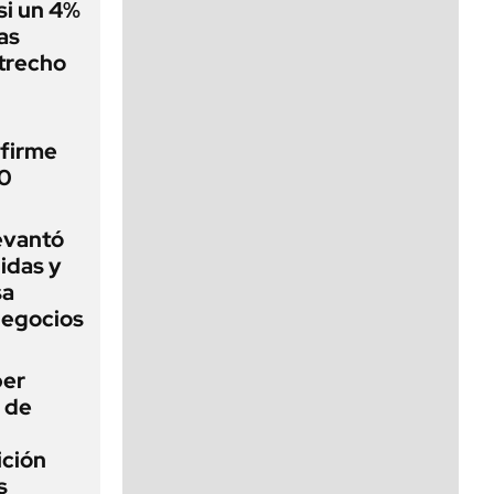
si un 4%
as
strecho
 firme
40
levantó
idas y
sa
negocios
ber
a de
ición
s