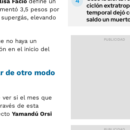
lisa Facio
define un
ciclón extratropi
ementó 3,5 pesos por
temporal dejó 
l supergás, elevando
saldo un muert
que no haya un
n en el inicio del
ar de otro modo
e ver si el mes que
 través de esta
ecto
Yamandú Orsi