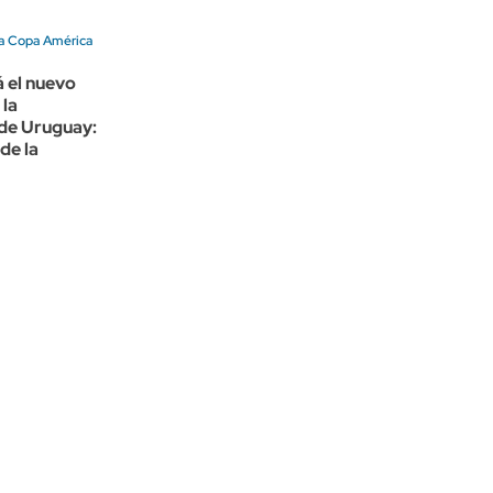
a Copa América
á el nuevo
 la
 de Uruguay:
de la