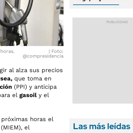
horas.
Foto:
@compresidencia
gir al alza sus precios
rsea,
que toma en
ción
(PPI) y anticipa
ara el
gasoil
y el
s próximas horas el
Las más leídas
a
(MIEM), el