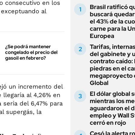
o consecutivo en los
Brasil ratificó q
exceptuando al
buscará quedar
el 43% de la cu
carne para la U
Europea
Tarifas, interna
¿Se podrá mantener
congelado el precio del
del gabinete y 
gasoil en febrero?
contrato caído: 
piedras en el c
megaproyecto 
Global
ejó un incremento del
El dólar global 
 llegaría al 4,26% en
mientras los m
a sería del 6,47% para
aguardaron el d
al supergás, la
empleo y Wall S
cerró en rojo
Cesó la alerta ro