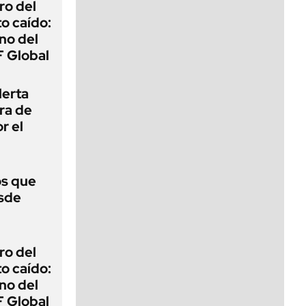
ro del
o caído:
ino del
 Global
lerta
era de
r el
s que
esde
ro del
o caído:
ino del
 Global