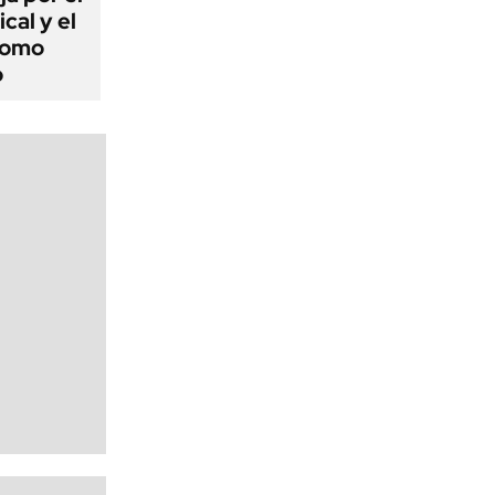
cal y el
como
o