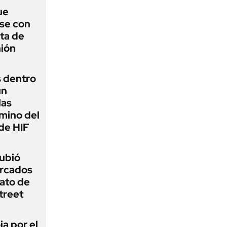
ue
se con
ota de
nión
s dentro
un
las
amino del
de HIF
subió
ercados
ato de
treet
ja por el