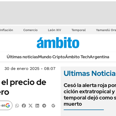
Inflación
Comercio
León XIV
Temporal
Yamandú Ors
Últimas noticias
Mundo Cripto
Ámbito Tech
Argentina
30 de enero 2025 - 08:07
Ultimas Noticia
 el precio de
Cesó la alerta roja por
ero
ciclón extratropical y 
temporal dejó como 
muerto
 en