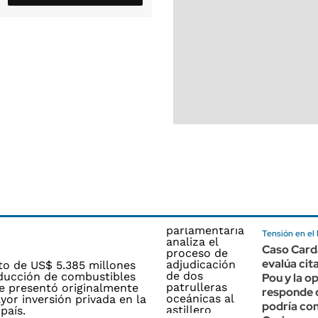
Tensión en el
Caso Card
evalúa cita
Pou y la o
responde 
podría co