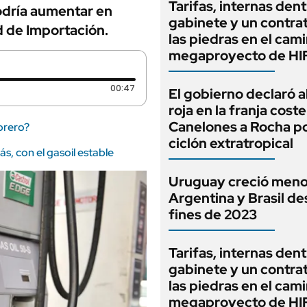
Tarifas, internas dent
 podría aumentar en
gabinete y un contrat
d de Importación.
las piedras en el cam
megaproyecto de HIF
Duración: 47 segundos
00:47
El gobierno declaró a
roja en la franja cost
Canelones a Rocha po
brero?
ciclón extratropical
s, con el gasoil estable
Uruguay creció meno
Argentina y Brasil d
fines de 2023
Tarifas, internas dent
gabinete y un contrat
las piedras en el cam
megaproyecto de HIF