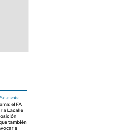
 Parlamento
ama: el FA
r a Lacalle
posición
que también
nvocar a