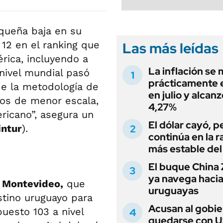
equeña baja en su
 12 en el ranking que
Las más leídas
rica, incluyendo a
La inflación se
nivel mundial pasó
prácticamente 
de la metodología de
en julio y alcanz
dos de menor escala,
4,27%
ricano”, asegura un
El dólar cayó, p
ntur
).
continúa en la 
más estable del
El buque China Z
ya navega haci
a
Montevideo,
que
uruguayas
stino uruguayo para
Acusan al gobie
uesto 103 a nivel
quedarse con 