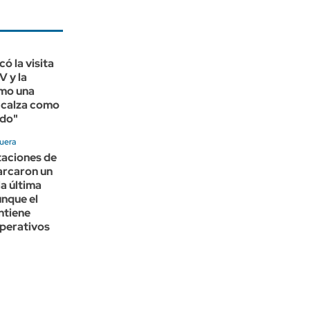
ó la visita
V y la
omo una
"calza como
edo"
quera
taciones de
arcaron un
la última
nque el
ntiene
operativos