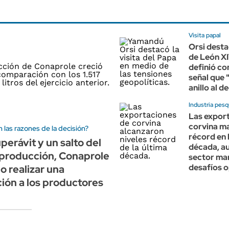
Visita papal
Orsi destac
de León XI
definió c
señal que 
anillo al d
Industria pes
Las expor
corvina m
 las razones de la decisión?
récord en 
perávit y un salto del
década, au
 producción, Conaprole
sector ma
desafíos 
o realizar una
ción a los productores