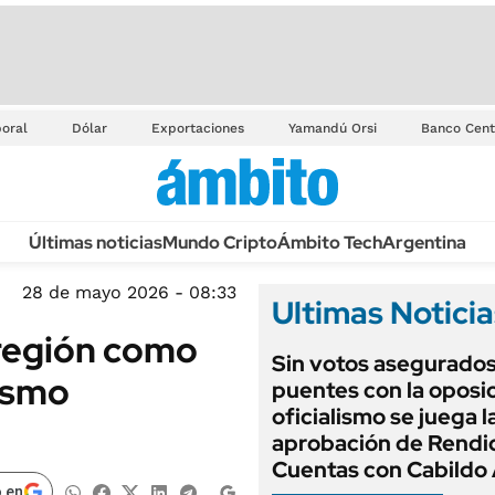
oral
Dólar
Exportaciones
Yamandú Orsi
Banco Cent
Últimas noticias
Mundo Cripto
Ámbito Tech
Argentina
28 de mayo 2026 - 08:33
Ultimas Noticia
 región como
Sin votos asegurados
rismo
puentes con la oposic
oficialismo se juega l
aprobación de Rendi
Cuentas con Cabildo 
 en