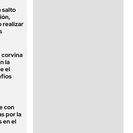
 salto
ión,
 realizar
s
 corvina
n la
e el
fíos
e con
s por la
 en el