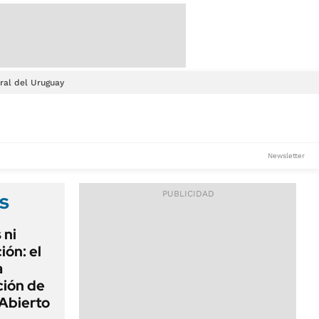
ral del Uruguay
Newsletter
s
 ni
ión: el
a
ción de
Abierto