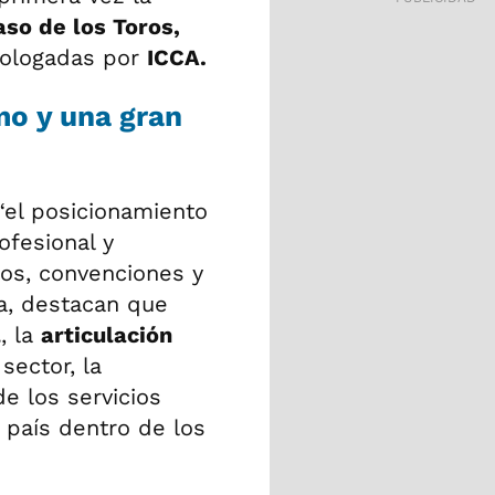
aso de los Toros,
mologadas por
ICCA.
mo y una gran
“el posicionamiento
ofesional y
sos, convenciones y
a, destacan que
l
, la
articulación
sector, la
de los servicios
 país dentro de los