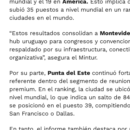
mundial y el 19 en
América.
Esto implica q
subió 35 puestos a nivel mundial en un ra
ciudades en el mundo.
“Estos resultados consolidan a
Montevid
hub uruguayo para congresos y convencion
respaldado por su infraestructura, conect
organizativa”, asegura el Mintur.
Por su parte,
Punta del Este
continuó for
referente dentro del segmento de reunio
premium. En el ranking, la ciudad se ubicó
nivel mundial, lo que indica un salto de 
se posicionó en el puesto 39, compitien
San Francisco o Dallas.
En tanto, el informe también destaca por 