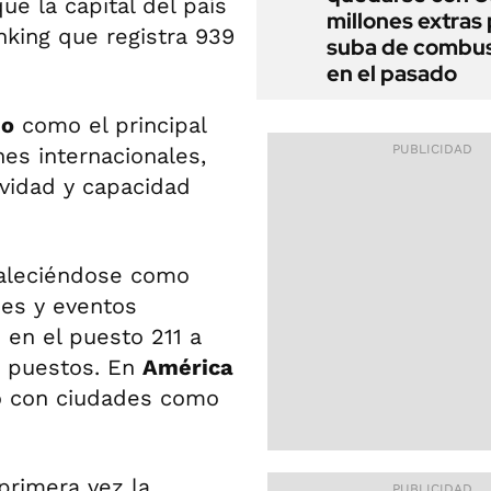
ue la capital del país
millones extras 
nking que registra 939
suba de combus
en el pasado
eo
como el principal
es internacionales,
ividad y capacidad
taleciéndose como
nes y eventos
 en el puesto 211 a
84 puestos. En
América
do con ciudades como
primera vez la