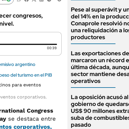
Pese al superávit y un
recer congresos,
del 14% en la producc
Conaprole resolvió no
nivel.
una reliquidación a lo
productores
Duración: 39 segundos
00:39
Las exportaciones de
marcaron un récord e
 emisivo argentino
última década, aunqu
sector mantiene desa
eso del turismo en el PIB
operativos
La oposición acusó al
 eventos corporativos.
gobierno de quedars
rnational Congress
US$ 90 millones extra
suba de combustibles
ay
se destaca entre
pasado
ntos corporativos,