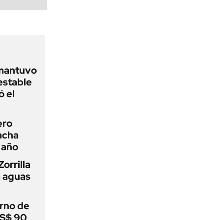
 mantuvo
estable
ó el
ero
racha
 año
orrilla
a aguas
rno de
US$ 90