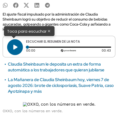
El ajuste fiscal impulsado por la administración de Claudia
Sheinbaum logró su objetivo de reducir el consumo de bebidas
azucaradas, golpeando a gigantes como Coca-Cola y asfixiando a
los pequeños comercios.
×
Toca para escuchar
ESCUCHAR EL RESUMEN DE LA NOTA
Tiempo transcurrido: 0 segundos
Dura
00:00
00:43
Claudia Sheinbaum le deposita un extra de forma
automática a los trabajadores que quieran jubilarse
La Mañanera de Claudia Sheinbaum hoy, viernes 7 de
agosto 2026: brote de ciclosporiasis, Suave Patria, caso
Ayotzinapa y más
OXXO, con los números en verde.