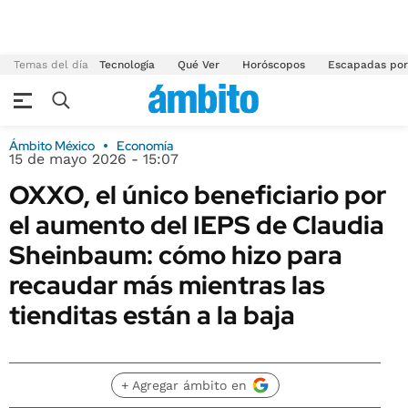
Temas del día
Tecnología
Qué Ver
Horóscopos
Escapadas por
Ámbito México
Economía
15 de mayo 2026 - 15:07
OXXO, el único beneficiario por
el aumento del IEPS de Claudia
Sheinbaum: cómo hizo para
recaudar más mientras las
tienditas están a la baja
+ Agregar ámbito en