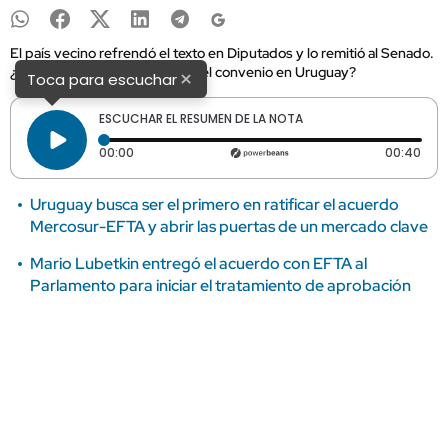
El país vecino refrendó el texto en Diputados y lo remitió al Senado.
¿Cómo avanza la aprobación del convenio en Uruguay?
×
Toca para escuchar
ESCUCHAR EL RESUMEN DE LA NOTA
Tiempo transcurrido: 0 segundos
Dura
00:00
00:40
Uruguay busca ser el primero en ratificar el acuerdo
Mercosur-EFTA y abrir las puertas de un mercado clave
Mario Lubetkin entregó el acuerdo con EFTA al
Parlamento para iniciar el tratamiento de aprobación