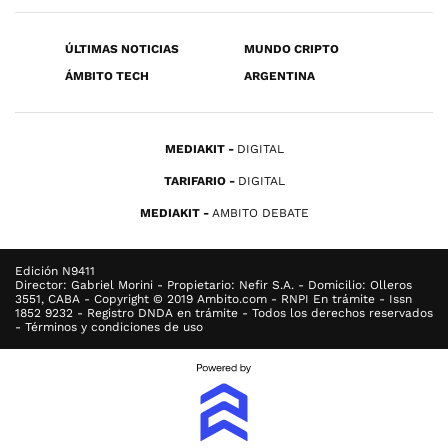
ÚLTIMAS NOTICIAS
MUNDO CRIPTO
ÁMBITO TECH
ARGENTINA
MEDIAKIT
DIGITAL
TARIFARIO
DIGITAL
MEDIAKIT
AMBITO DEBATE
Edición N9411
Director: Gabriel Morini - Propietario: Nefir S.A. - Domicilio: Olleros
3551, CABA - Copyright © 2019 Ambito.com - RNPI En trámite - Issn
1852 9232 - Registro DNDA en trámite - Todos los derechos reservados
- Términos y condiciones de uso