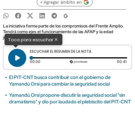
+ Agregar ámbito en
La iniciativa forma parte de los compromisos del Frente Amplio.
Tendrá como ejes el funcionamiento de las AFAP y la edad
jubilatoria.
×
Toca para escuchar
ESCUCHAR EL RESUMEN DE LA NOTA
Tiempo transcurrido: 0 segundos
Dura
00:00
00:41
El PIT-CNT busca contribuir con el gobierno de
Yamandú Orsi para cambiar la seguridad social
Yamandú Orsi propone discutir la seguridad social "sin
dramatismo" y dio por laudado el plebiscito del PIT-CNT