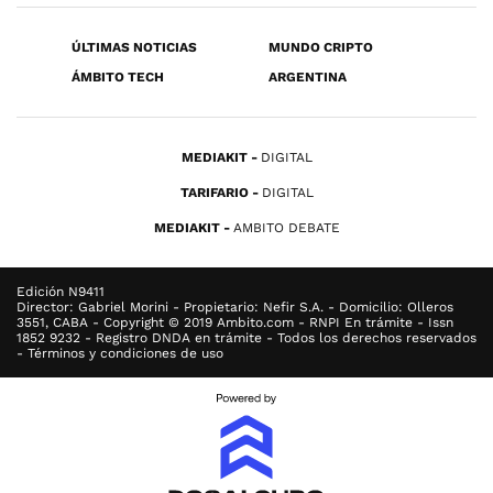
ÚLTIMAS NOTICIAS
MUNDO CRIPTO
ÁMBITO TECH
ARGENTINA
MEDIAKIT
DIGITAL
TARIFARIO
DIGITAL
MEDIAKIT
AMBITO DEBATE
Edición N9411
Director: Gabriel Morini - Propietario: Nefir S.A. - Domicilio: Olleros
3551, CABA - Copyright © 2019 Ambito.com - RNPI En trámite - Issn
1852 9232 - Registro DNDA en trámite - Todos los derechos reservados
- Términos y condiciones de uso