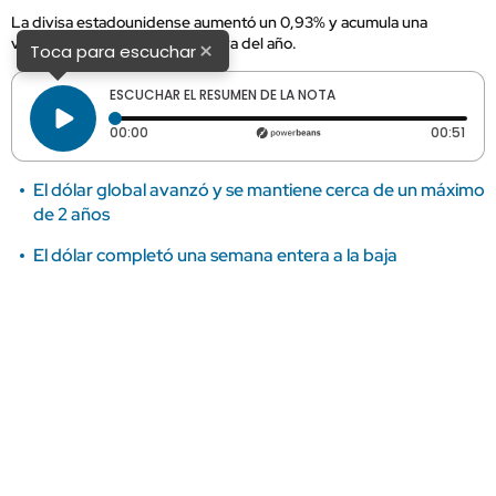
La divisa estadounidense aumentó un 0,93% y acumula una
variación del 12,93% en lo que va del año.
×
Toca para escuchar
ESCUCHAR EL RESUMEN DE LA NOTA
Tiempo transcurrido: 0 segundos
Dura
00:00
00:51
El dólar global avanzó y se mantiene cerca de un máximo
de 2 años
El dólar completó una semana entera a la baja