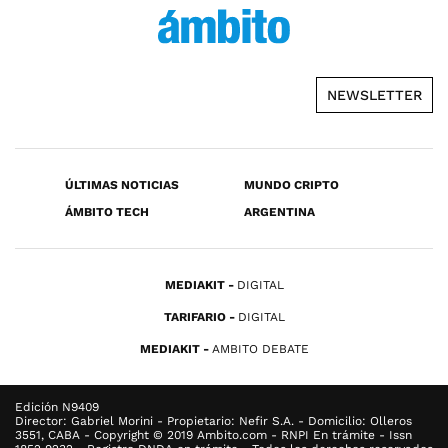
NEWSLETTER
ÚLTIMAS NOTICIAS
MUNDO CRIPTO
ÁMBITO TECH
ARGENTINA
MEDIAKIT
DIGITAL
TARIFARIO
DIGITAL
MEDIAKIT
AMBITO DEBATE
Edición N9409
Director: Gabriel Morini - Propietario: Nefir S.A. - Domicilio: Olleros
3551, CABA - Copyright © 2019 Ambito.com - RNPI En trámite - Issn