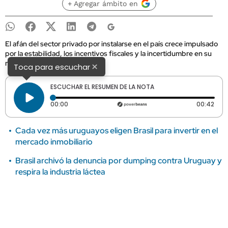
+ Agregar ámbito en
El afán del sector privado por instalarse en el país crece impulsado
por la estabilidad, los incentivos fiscales y la incertidumbre en su
mercado interno.
×
Toca para escuchar
ESCUCHAR EL RESUMEN DE LA NOTA
Tiempo transcurrido: 0 segundos
Dura
00:00
00:42
Cada vez más uruguayos eligen Brasil para invertir en el
mercado inmobiliario
Brasil archivó la denuncia por dumping contra Uruguay y
respira la industria láctea