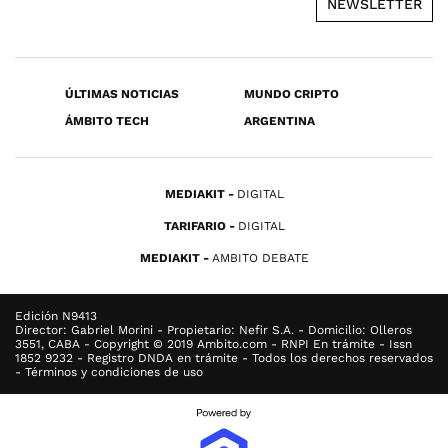
NEWSLETTER
ÚLTIMAS NOTICIAS
MUNDO CRIPTO
ÁMBITO TECH
ARGENTINA
MEDIAKIT
DIGITAL
TARIFARIO
DIGITAL
MEDIAKIT
AMBITO DEBATE
Edición N9413
Director: Gabriel Morini - Propietario: Nefir S.A. - Domicilio: Olleros
3551, CABA - Copyright © 2019 Ambito.com - RNPI En trámite - Issn
1852 9232 - Registro DNDA en trámite - Todos los derechos reservados
- Términos y condiciones de uso