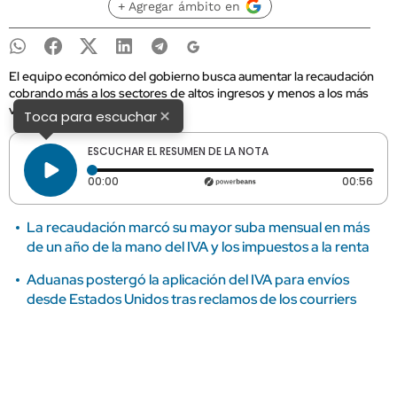
+ Agregar ámbito en
El equipo económico del gobierno busca aumentar la recaudación
cobrando más a los sectores de altos ingresos y menos a los más
vulnerables.
×
Toca para escuchar
ESCUCHAR EL RESUMEN DE LA NOTA
Tiempo transcurrido: 0 segundos
Dura
00:00
00:56
La recaudación marcó su mayor suba mensual en más
de un año de la mano del IVA y los impuestos a la renta
Aduanas postergó la aplicación del IVA para envíos
desde Estados Unidos tras reclamos de los courriers