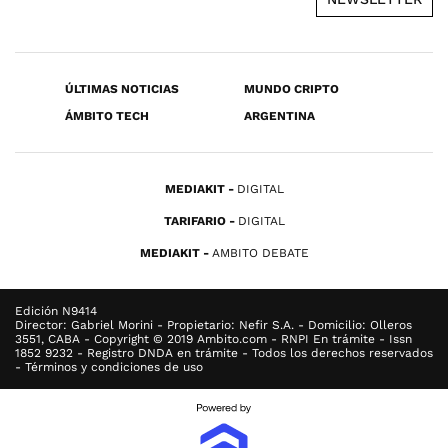
ÚLTIMAS NOTICIAS
MUNDO CRIPTO
ÁMBITO TECH
ARGENTINA
MEDIAKIT
DIGITAL
TARIFARIO
DIGITAL
MEDIAKIT
AMBITO DEBATE
Edición N9414
Director: Gabriel Morini - Propietario: Nefir S.A. - Domicilio: Olleros
3551, CABA - Copyright © 2019 Ambito.com - RNPI En trámite - Issn
1852 9232 - Registro DNDA en trámite - Todos los derechos reservados
- Términos y condiciones de uso