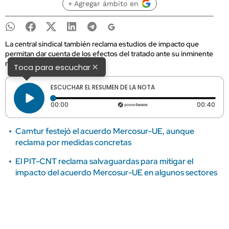
+ Agregar ámbito en
La central sindical también reclama estudios de impacto que
permitan dar cuenta de los efectos del tratado ante su inminente
ratificación.
×
Toca para escuchar
ESCUCHAR EL RESUMEN DE LA NOTA
Tiempo transcurrido: 0 segundos
Dura
00:00
00:40
Camtur festejó el acuerdo Mercosur-UE, aunque
reclama por medidas concretas
El PIT-CNT reclama salvaguardas para mitigar el
impacto del acuerdo Mercosur-UE en algunos sectores