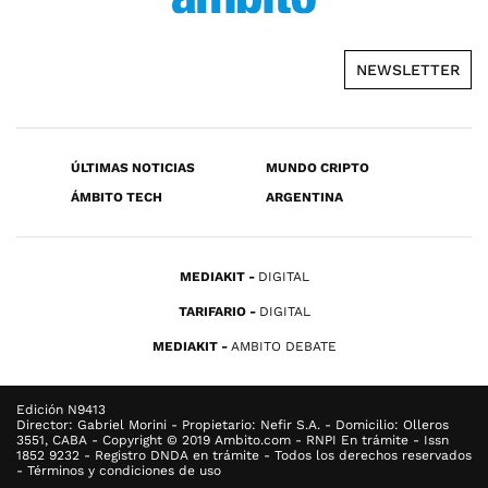
NEWSLETTER
ÚLTIMAS NOTICIAS
MUNDO CRIPTO
ÁMBITO TECH
ARGENTINA
MEDIAKIT
DIGITAL
TARIFARIO
DIGITAL
MEDIAKIT
AMBITO DEBATE
Edición N9413
Director: Gabriel Morini - Propietario: Nefir S.A. - Domicilio: Olleros
3551, CABA - Copyright © 2019 Ambito.com - RNPI En trámite - Issn
1852 9232 - Registro DNDA en trámite - Todos los derechos reservados
- Términos y condiciones de uso