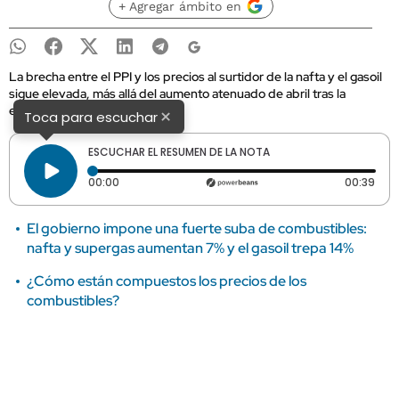
+ Agregar ámbito en
La brecha entre el PPI y los precios al surtidor de la nafta y el gasoil
sigue elevada, más allá del aumento atenuado de abril tras la
escalada del petróleo.
×
Toca para escuchar
ESCUCHAR EL RESUMEN DE LA NOTA
Tiempo transcurrido: 0 segundos
Dura
00:00
00:39
El gobierno impone una fuerte suba de combustibles:
nafta y supergas aumentan 7% y el gasoil trepa 14%
¿Cómo están compuestos los precios de los
combustibles?