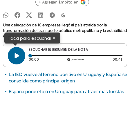
+ Agregar ámbito en
Una delegación de 16 empresas llegó al país atraída por la
transformación del transporte público metropolitano y la estabilidad
económica.
×
Toca para escuchar
ESCUCHAR EL RESUMEN DE LA NOTA
Tiempo transcurrido: 0 segundos
Dura
00:00
00:41
La IED vuelve al terreno positivo en Uruguay y España se
consolida como principal origen
España pone el ojo en Uruguay para atraer más turistas