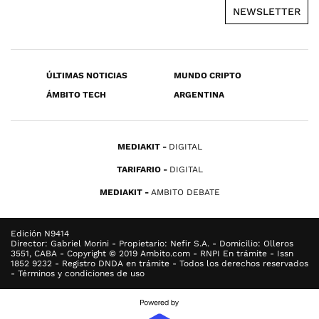
NEWSLETTER
ÚLTIMAS NOTICIAS
MUNDO CRIPTO
ÁMBITO TECH
ARGENTINA
MEDIAKIT
DIGITAL
TARIFARIO
DIGITAL
MEDIAKIT
AMBITO DEBATE
Edición N9414
Director: Gabriel Morini - Propietario: Nefir S.A. - Domicilio: Olleros
3551, CABA - Copyright © 2019 Ambito.com - RNPI En trámite - Issn
1852 9232 - Registro DNDA en trámite - Todos los derechos reservados
- Términos y condiciones de uso