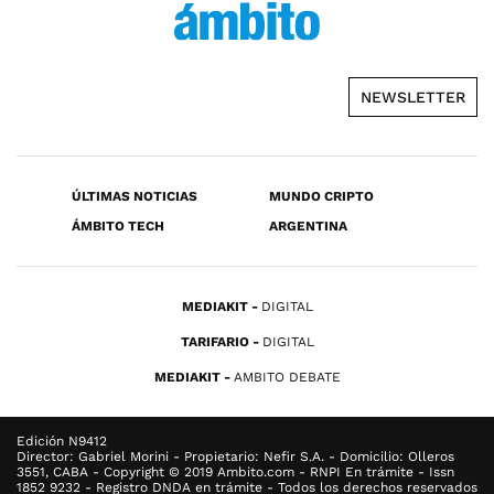
NEWSLETTER
ÚLTIMAS NOTICIAS
MUNDO CRIPTO
ÁMBITO TECH
ARGENTINA
MEDIAKIT
DIGITAL
TARIFARIO
DIGITAL
MEDIAKIT
AMBITO DEBATE
Edición N9412
Director: Gabriel Morini - Propietario: Nefir S.A. - Domicilio: Olleros
3551, CABA - Copyright © 2019 Ambito.com - RNPI En trámite - Issn
1852 9232 - Registro DNDA en trámite - Todos los derechos reservados