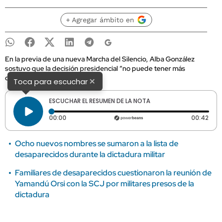
+ Agregar ámbito en
En la previa de una nueva Marcha del Silencio, Alba González
sostuvo que la decisión presidencial “no puede tener más
dilaciones”.
×
Toca para escuchar
ESCUCHAR EL RESUMEN DE LA NOTA
Tiempo transcurrido: 0 segundos
Dura
00:00
00:42
Ocho nuevos nombres se sumaron a la lista de
desaparecidos durante la dictadura militar
Familiares de desaparecidos cuestionaron la reunión de
Yamandú Orsi con la SCJ por militares presos de la
dictadura