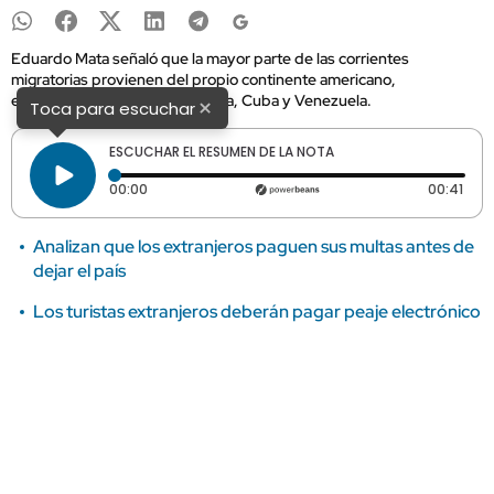
Eduardo Mata señaló que la mayor parte de las corrientes
migratorias provienen del propio continente americano,
especialmente desde Argentina, Cuba y Venezuela.
×
Toca para escuchar
ESCUCHAR EL RESUMEN DE LA NOTA
Tiempo transcurrido: 0 segundos
Dura
00:00
00:41
Analizan que los extranjeros paguen sus multas antes de
dejar el país
Los turistas extranjeros deberán pagar peaje electrónico