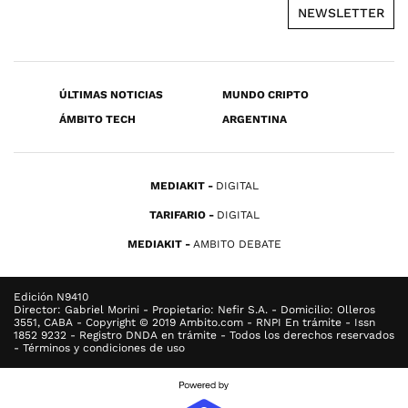
NEWSLETTER
ÚLTIMAS NOTICIAS
MUNDO CRIPTO
ÁMBITO TECH
ARGENTINA
MEDIAKIT
DIGITAL
TARIFARIO
DIGITAL
MEDIAKIT
AMBITO DEBATE
Edición N9410
Director: Gabriel Morini - Propietario: Nefir S.A. - Domicilio: Olleros
3551, CABA - Copyright © 2019 Ambito.com - RNPI En trámite - Issn
1852 9232 - Registro DNDA en trámite - Todos los derechos reservados
- Términos y condiciones de uso