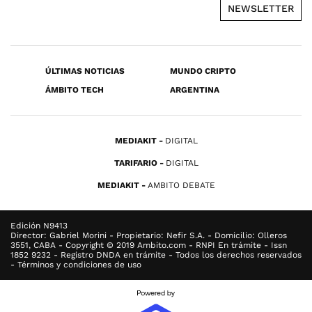
NEWSLETTER
ÚLTIMAS NOTICIAS
MUNDO CRIPTO
ÁMBITO TECH
ARGENTINA
MEDIAKIT
DIGITAL
TARIFARIO
DIGITAL
MEDIAKIT
AMBITO DEBATE
Edición N9413
Director: Gabriel Morini - Propietario: Nefir S.A. - Domicilio: Olleros
3551, CABA - Copyright © 2019 Ambito.com - RNPI En trámite - Issn
1852 9232 - Registro DNDA en trámite - Todos los derechos reservados
- Términos y condiciones de uso