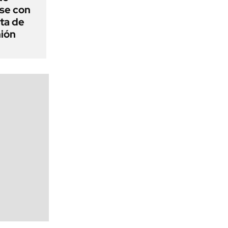
se con
ota de
nión