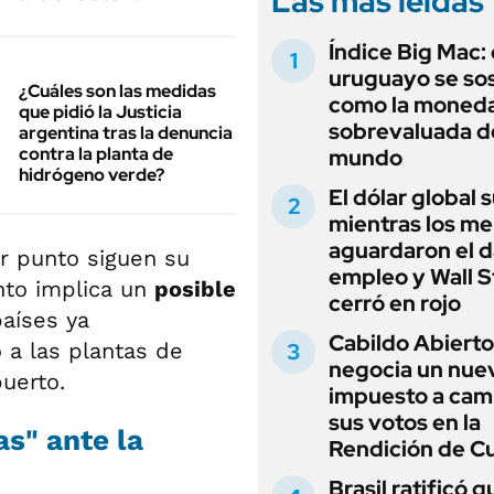
Las más leídas
Índice Big Mac: 
uruguayo se so
¿Cuáles son las medidas
como la moned
que pidió la Justicia
sobrevaluada d
argentina tras la denuncia
contra la planta de
mundo
hidrógeno verde?
El dólar global 
mientras los m
aguardaron el d
r punto siguen su
empleo y Wall S
nto implica un
posible
cerró en rojo
aíses ya
Cabildo Abierto
 a las plantas de
negocia un nue
uerto.
impuesto a cam
sus votos en la
as" ante la
Rendición de C
Brasil ratificó q