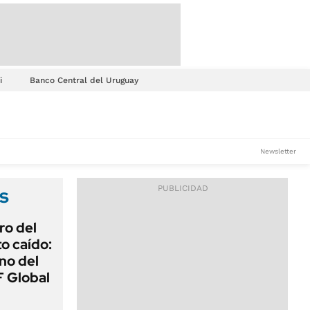
i
Banco Central del Uruguay
Newsletter
s
ro del
o caído:
ino del
 Global