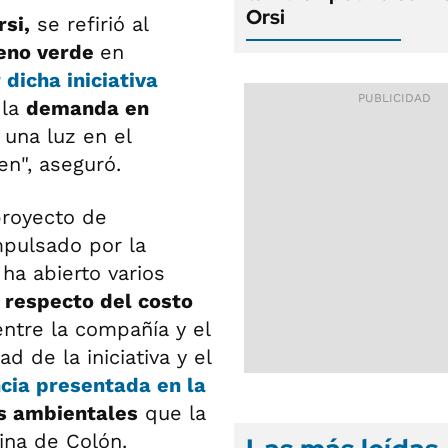
Orsi
si,
se refirió al
geno verde
en
 dicha iniciativa
 la
demanda en
 una luz en el
n", aseguró.
proyecto de
pulsado por la
ha abierto varios
 respecto del costo
entre la compañía y el
d de la iniciativa y el
cia presentada en la
s ambientales
que la
ina de Colón.