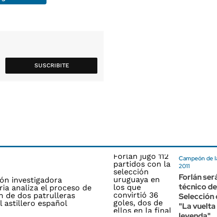
SUSCRIBITE
Campeón de l
2011
Forlán ser
técnico de
Selección
"La vuelta 
leyenda"