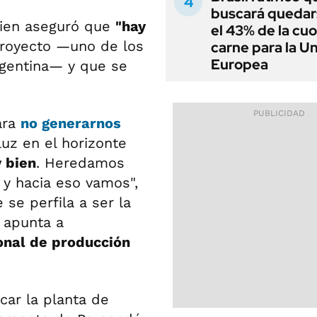
buscará quedar
quien aseguró que
"hay
el 43% de la cu
 proyecto —uno de los
carne para la U
Europea
rgentina— y que se
ara
no generarnos
luz en el horizonte
y bien
. Heredamos
 y hacia eso vamos",
 se perfila a ser la
 apunta a
onal de producción
car la planta de