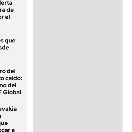
lerta
era de
r el
s que
esde
ro del
o caído:
ino del
 Global
evalúa
a
que
car a