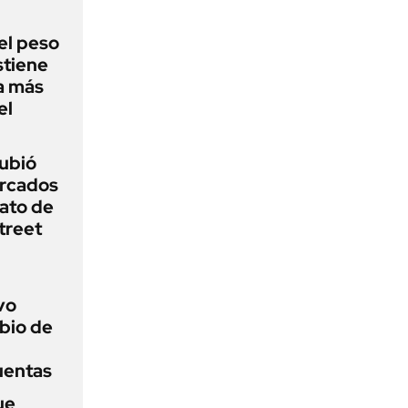
el peso
stiene
a más
el
subió
ercados
ato de
treet
vo
bio de
uentas
ue