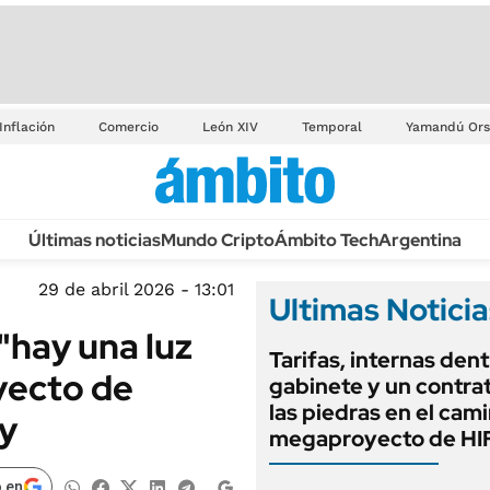
Inflación
Comercio
León XIV
Temporal
Yamandú Ors
Últimas noticias
Mundo Cripto
Ámbito Tech
Argentina
29 de abril 2026 - 13:01
Ultimas Noticia
hay una luz
Tarifas, internas dent
oyecto de
gabinete y un contrat
las piedras en el cam
y
megaproyecto de HIF
 en