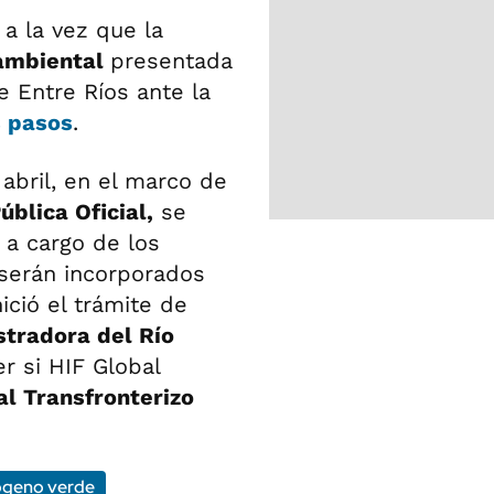
 a la vez que la
 ambiental
presentada
e Entre Ríos ante la
s pasos
.
abril, en el marco de
blica Oficial,
se
a cargo de los
serán incorporados
ició el trámite de
tradora del Río
er si HIF Global
l Transfronterizo
ógeno verde