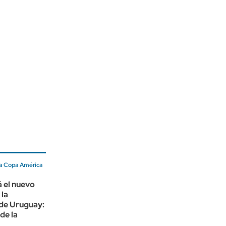
a Copa América
á el nuevo
 la
 de Uruguay:
de la