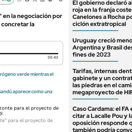
El gobierno declaró a
roja en la franja cost
" en la negociación por
Canelones a Rocha po
ciclón extratropical
 concretar la
Uruguay creció meno
Argentina y Brasil d
fines de 2023
Duración: 43 segundos
00:43
Tarifas, internas dent
drógeno verde mientras el
gabinete y un contrat
las piedras en el cam
aysandú aparece como una
megaproyecto de HIF
Caso Cardama: el FA 
citar a Lacalle Pou y l
te" para el proyecto de
oposición responde 
también podría convo