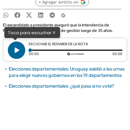
+ Agregar ámbito en
El excandidato a presidente aseguró que la Intendencia de
Montevideo merece un cambio de gestión luego de 35 años.
×
Toca para escuchar
ESCUCHAR EL RESUMEN DE LA NOTA
Tiempo transcurrido: 0 segundos
Dura
00:00
00:39
Elecciones departamentales: Uruguay asistió a las urnas
para elegir nuevos gobiernos en los 19 departamentos
Elecciones departamentales: ¿qué pasa si no voté?