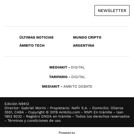
NEWSLETTER
ÚLTIMAS NOTICIAS
MUNDO CRIPTO
ÁMBITO TECH
ARGENTINA
MEDIAKIT
DIGITAL
TARIFARIO
DIGITAL
MEDIAKIT
AMBITO DEBATE
Edición N9412
Director: Gabriel Morini - Propietario: Nefir S.A. - Domicilio: Olleros
3551, CABA - Copyright © 2019 Ambito.com - RNPI En trámite - Issn
1852 9232 - Registro DNDA en trámite - Todos los derechos reservados
- Términos y condiciones de uso