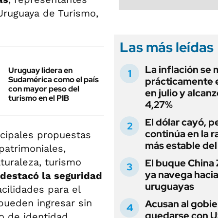
Uruguaya de Turismo,
Las más leídas
La inflación se
Uruguay lidera en
Sudamérica como el país
prácticamente 
con mayor peso del
en julio y alcanz
turismo en el PIB
4,27%
El dólar cayó, p
continúa en la 
ncipales propuestas
más estable del
patrimoniales,
aturaleza, turismo
El buque China Z
ya navega haci
 destacó la seguridad
uruguayas
acilidades para el
pueden ingresar sin
Acusan al gobie
quedarse con 
o de identidad