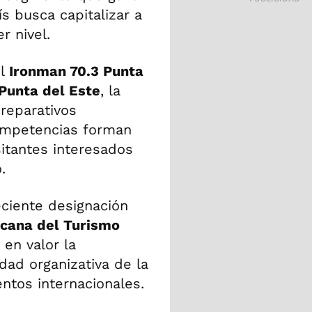
ís busca capitalizar a
r nivel.
l
Ironman 70.3 Punta
Punta del Este
, la
preparativos
ompetencias forman
sitantes interesados
.
eciente designación
icana del Turismo
en valor la
idad organizativa de la
ntos internacionales.