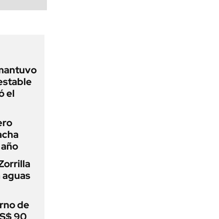
 mantuvo
estable
ó el
ero
racha
 año
orrilla
a aguas
rno de
US$ 90