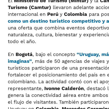
El
Ministerio de Turismo (Mintur)
y la
Cám
Turismo (Camtur)
llevaron adelante acci
internacional en
Perú
y
Colombia
para pos
como un destino turístico competitivo y a
una oferta que combina eventos deportivo
naturaleza, cultura, bienestar y experienc
todo el año.
En
Bogotá
, bajo el concepto
“Uruguay, má
imaginas”
, más de 50 agencias de viajes 
turísticos participaron de una presentació
fortalecer el posicionamiento del país en
colombiano. La actividad contó con el ap
representante,
Ivonne Calderón
, destacó 
genera la conectividad aérea entre ambos
el flujo de visitantes. También participar
Uruguay en
Colombia
,
Mercedes Coromin