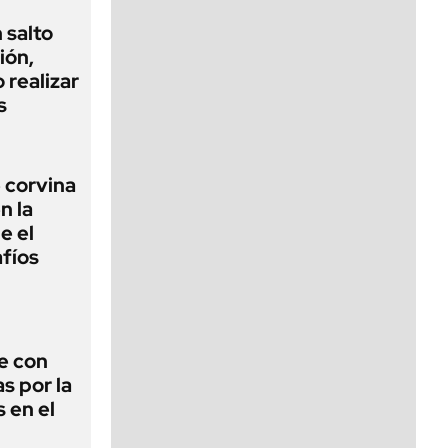
 salto
ión,
 realizar
s
 corvina
n la
e el
fíos
e con
s por la
 en el