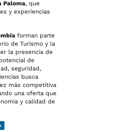
a Paloma
, que
les y experiencias
ombia
forman parte
erio de Turismo y la
er la presencia de
potencial de
ad, seguridad,
riencias busca
vez más competitiva
ando una oferta que
ronomía y calidad de
a