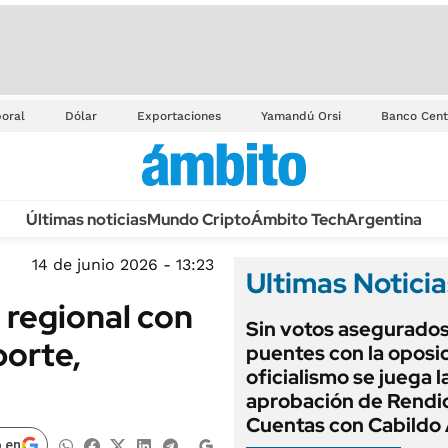
oral
Dólar
Exportaciones
Yamandú Orsi
Banco Cent
Últimas noticias
Mundo Cripto
Ámbito Tech
Argentina
14 de junio 2026 - 13:23
Ultimas Noticia
 regional con
Sin votos asegurados
porte,
puentes con la oposic
oficialismo se juega l
aprobación de Rendi
Cuentas con Cabildo 
 en