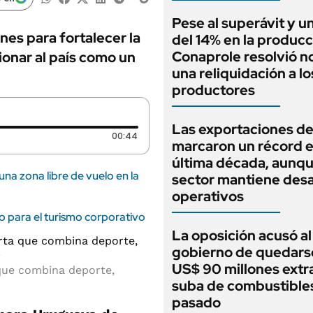
Pese al superávit y un
es para fortalecer la
del 14% en la producc
Conaprole resolvió no
ionar al país como un
una reliquidación a lo
productores
Las exportaciones de
Duración: 44 segundos
00:44
marcaron un récord e
última década, aunqu
 una zona libre de vuelo en la
sector mantiene desa
operativos
o para el turismo corporativo
La oposición acusó al
gobierno de quedars
US$ 90 millones extra
 que combina deporte,
suba de combustibles
pasado