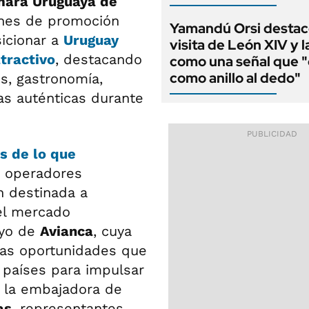
ara Uruguaya de
ones de promoción
Yamandú Orsi destac
icionar a
Uruguay
visita de León XIV y l
tractivo
, destacando
como una señal que "
como anillo al dedo"
s, gastronomía,
ias auténticas durante
s de lo que
y operadores
n destinada a
 el mercado
oyo de
Avianca
, cuya
las oportunidades que
 países para impulsar
on la embajadora de
as
, representantes