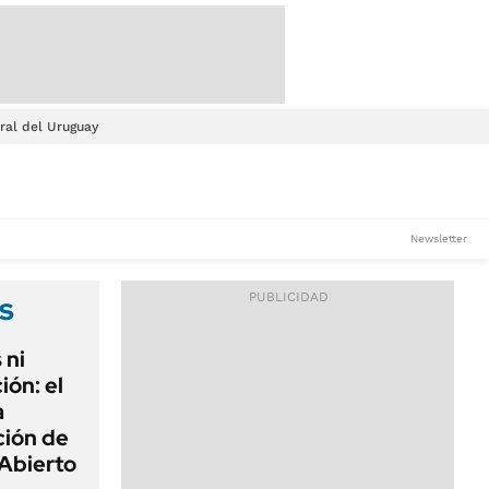
ral del Uruguay
Newsletter
s
 ni
ión: el
a
ción de
Abierto