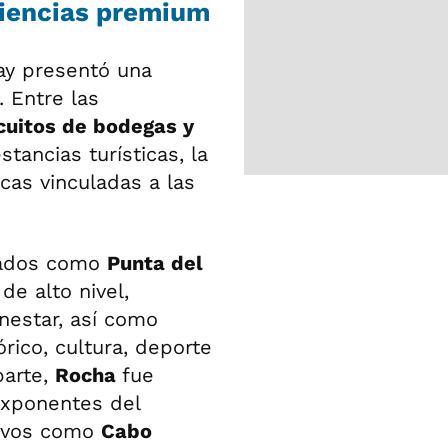
riencias premium
ay presentó una
. Entre las
cuitos de bodegas y
estancias turísticas, la
cas vinculadas a las
dados como
Punta del
de alto nivel,
nestar, así como
rico, cultura, deporte
parte,
Rocha
fue
exponentes del
tivos como
Cabo