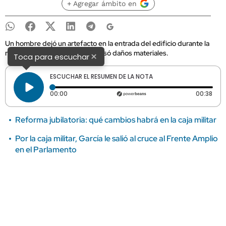
+ Agregar ámbito en
Un hombre dejó un artefacto en la entrada del edificio durante la
madrugada y la detonación causó daños materiales.
×
Toca para escuchar
ESCUCHAR EL RESUMEN DE LA NOTA
Tiempo transcurrido: 0 segundos
Dura
00:00
00:38
Reforma jubilatoria: qué cambios habrá en la caja militar
Por la caja militar, García le salió al cruce al Frente Amplio
en el Parlamento