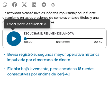
La actividad alcanzó niveles inéditos impulsada por un fuerte
dinamismo en las operaciones de compraventa de títulos y una
mayor participación de inversores.
×
Toca para escuchar
ESCUCHAR EL RESUMEN DE LA NOTA
Tiempo transcurrido: 0 segundos
Dura
00:00
00:42
Bevsa registró su segunda mayor operativa histórica
impulsada por el mercado de dinero
El dólar bajó levemente, pero encadena 16 ruedas
consecutivas por encima de los $ 40