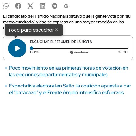
El candidato del Partido Nacional sostuvo que la gente vota por "su
metro cuadrado" y eso se expresa en una mayor emoción en las
calles.
×
Toca para escuchar
ESCUCHAR EL RESUMEN DE LA NOTA
Tiempo transcurrido: 0 segundos
Dura
00:00
00:41
Poco movimiento en las primeras horas de votación en
las elecciones departamentales y municipales
Expectativa electoral en Salto: la coalición apuesta a dar
el "batacazo" y el Frente Amplio intensifica esfuerzos