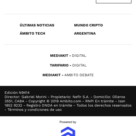
ÚLTIMAS NOTICIAS
MUNDO CRIPTO
ÁMBITO TECH
ARGENTINA
MEDIAKIT
DIGITAL
TARIFARIO
DIGITAL
MEDIAKIT
AMBITO DEBATE
Edición N9414
Director: Gabriel Morini - Propietario: Nefir S.A. - Domicilio: Olleros
3551, CABA - Copyright © 2019 Ambito.com - RNPI En trámite - Issn
1852 9232 - Registro DNDA en trámite - Todos los derechos reservados
- Términos y condiciones de uso