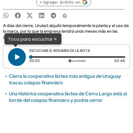
+ Agregar ámbito en
A días del cierre, Urulact alquiló temporalmente la planta y el uso de
la marca, por lo que la empresa tendrá unos meses más en las
góndolas uruguayas.
×
Toca para escuchar
ESCUCHAR EL RESUMEN DE LA NOTA
Tiempo transcurrido: 0 segundos
Dura
00:00
00:46
Cierra la cooperativa láctea más antigua de Uruguay
tras su colapso financiero
Una histórica cooperativa láctea de Cerro Largo está al
borde del colapso financiero y podría cerrar