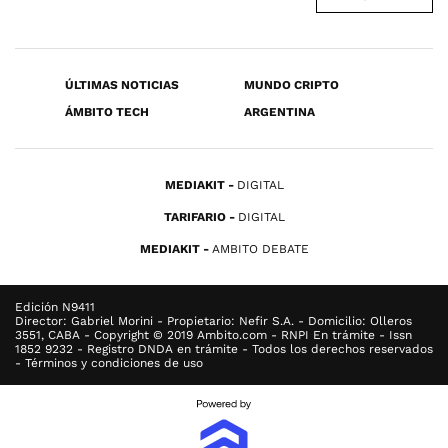
ÚLTIMAS NOTICIAS
MUNDO CRIPTO
ÁMBITO TECH
ARGENTINA
MEDIAKIT
DIGITAL
TARIFARIO
DIGITAL
MEDIAKIT
AMBITO DEBATE
Edición N9411
Director: Gabriel Morini - Propietario: Nefir S.A. - Domicilio: Olleros
3551, CABA - Copyright © 2019 Ambito.com - RNPI En trámite - Issn
1852 9232 - Registro DNDA en trámite - Todos los derechos reservados
- Términos y condiciones de uso