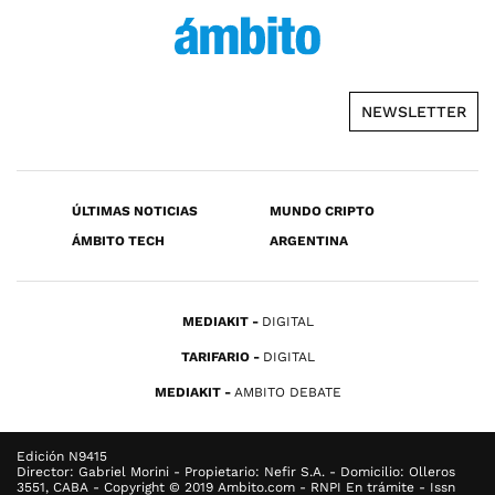
NEWSLETTER
ÚLTIMAS NOTICIAS
MUNDO CRIPTO
ÁMBITO TECH
ARGENTINA
MEDIAKIT
DIGITAL
TARIFARIO
DIGITAL
MEDIAKIT
AMBITO DEBATE
Edición N9415
Director: Gabriel Morini - Propietario: Nefir S.A. - Domicilio: Olleros
3551, CABA - Copyright © 2019 Ambito.com - RNPI En trámite - Issn