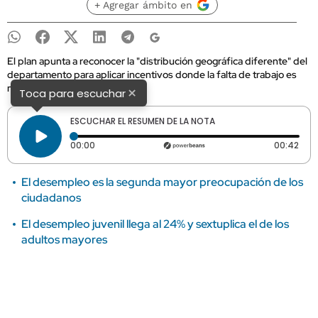
+ Agregar ámbito en
El plan apunta a reconocer la "distribución geográfica diferente" del
departamento para aplicar incentivos donde la falta de trabajo es
más aguda.
×
Toca para escuchar
ESCUCHAR EL RESUMEN DE LA NOTA
Tiempo transcurrido: 0 segundos
Dura
00:00
00:42
El desempleo es la segunda mayor preocupación de los
ciudadanos
El desempleo juvenil llega al 24% y sextuplica el de los
adultos mayores