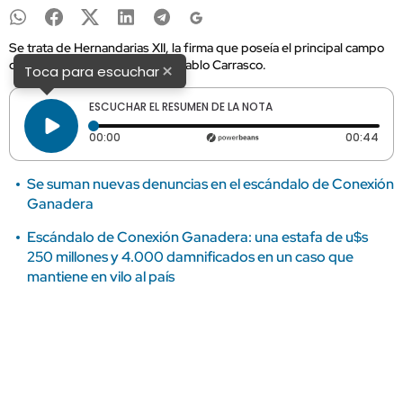
Se trata de Hernandarias XII, la firma que poseía el principal campo
de ganado de la compañía de Pablo Carrasco.
×
Toca para escuchar
ESCUCHAR EL RESUMEN DE LA NOTA
Tiempo transcurrido: 0 segundos
Dura
00:00
00:44
Se suman nuevas denuncias en el escándalo de Conexión
Ganadera
Escándalo de Conexión Ganadera: una estafa de u$s
250 millones y 4.000 damnificados en un caso que
mantiene en vilo al país