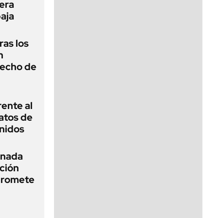
mera
baja
ras los
n
recho de
rente al
datos de
nidos
rnada
cción
promete