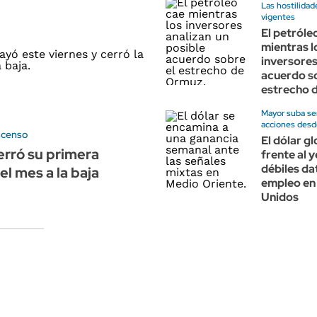
Las hostilidad
vigentes
El petróle
mientras l
inversores
acuerdo so
estrecho 
Mayor suba se
acciones des
scenso
El dólar g
cerró su primera
frente al y
débiles da
l mes a la baja
empleo en
Unidos