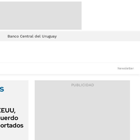
Banco Central del Uruguay
Newsletter
s
EEUU,
acuerdo
portados