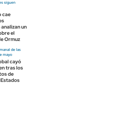
es siguen
o cae
os
 analizan un
bre el
de Ormuz
manal de las
de mayo
lobal cayó
en tras los
tos de
 Estados