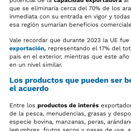
potencial de la
capacidad exportadora
al
que se eliminaría cerca del 70% de los ar
inmediata con su entrada en vigor y todas
esa región sumarían beneficios comerciale
Vale recordar que durante 2023 la UE fu
exportación,
representando el 17% del tot
país en el exterior, mientras que este añ
en un nivel similar.
Los productos que pueden ser b
el acuerdo
Entre los
productos de interés
exportador
de la pesca, menudencias, grasas y despo
especie bovina, manzanas, peras, arándano
legumbres, frutos secos y pasas de uva, a