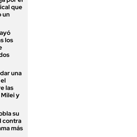
ical que
o un
cayó
s los
e
dos
 dar una
el
e las
Milei y
obla su
l contra
ama más