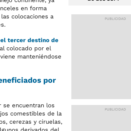
 viejo continente, ya
anceles en forma
 las colocaciones a
s.
e
el tercer destino de
al colocado por el
o viene manteniéndose
eneficiados por
 se encuentran los
jos comestibles de la
s, cerezas y ciruelas,
lgunos derivados del