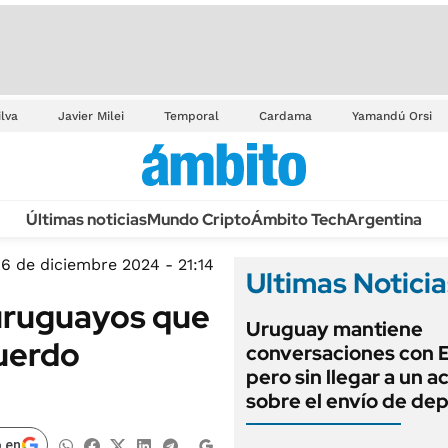
ilva
Javier Milei
Temporal
Cardama
Yamandú Orsi
Últimas noticias
Mundo Cripto
Ámbito Tech
Argentina
6 de diciembre 2024 - 21:14
Ultimas Noticia
 uruguayos que
Uruguay mantiene
uerdo
conversaciones con 
pero sin llegar a un 
sobre el envío de de
 en