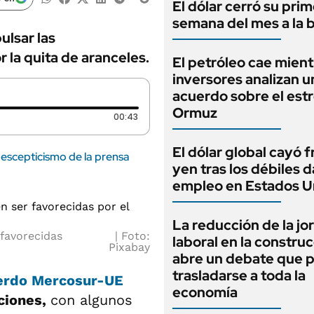
El dólar cerró su pri
semana del mes a la 
ulsar las
 la quita de aranceles.
El petróleo cae mient
inversores analizan u
acuerdo sobre el est
Ormuz
Duración: 43 segundos
00:43
El dólar global cayó f
l escepticismo de la prensa
yen tras los débiles 
empleo en Estados U
La reducción de la jo
favorecidas
Foto:
laboral en la constru
Pixabay
abre un debate que 
trasladarse a toda la
erdo Mercosur-UE
economía
ciones,
con algunos