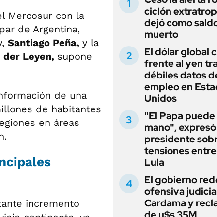
ciclón extratrop
el Mercosur con la
dejó como sald
par de Argentina,
muerto
y,
Santiago Peña,
y la
El dólar global 
n der Leyen,
supone
frente al yen tra
débiles datos d
empleo en Esta
onformación de una
Unidos
illones de habitantes
"El Papa puede
egiones en áreas
mano", expresó 
n.
presidente sobr
tensiones entre 
incipales
Lula
El gobierno red
ofensiva judicia
Cardama y recl
tante incremento
de u$s 35M