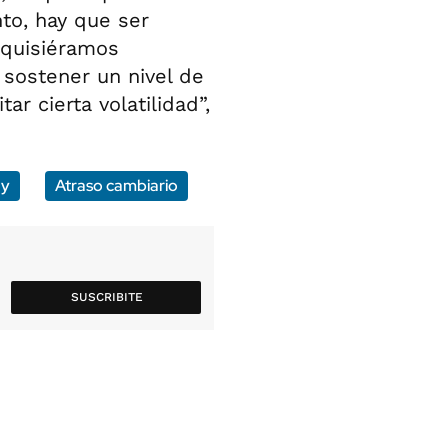
nto, hay que ser
i quisiéramos
 sostener un nivel de
r cierta volatilidad”,
ay
Atraso cambiario
SUSCRIBITE