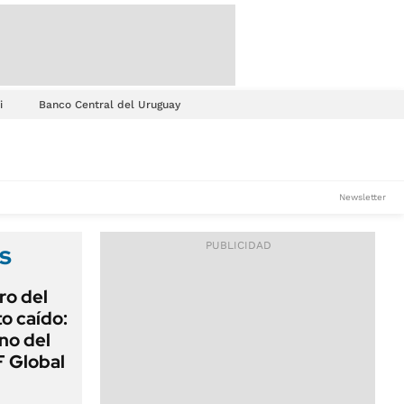
i
Banco Central del Uruguay
Newsletter
s
ro del
o caído:
ino del
 Global