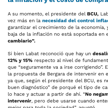
A su momento, el presidente del
BCU,
Lab
vez más en la
necesidad del
control infla
garantizar el crecimiento de la economía, 
baja de la inflación no está soportada en 
cambiario”.
Si bien Labat reconoció que hay un
desal
12% y 15%
respecto al nivel de fundamen
que “seguramente va a irse corrigiendo”. E
la propuesta de Bergara de intervenir en 
ya que, según el presidente del BCU, es n
buen diagnóstico” de porqué el tipo de 
lo hace y actuar a partir de ahí. “
No negam
intervenir
, pero debe usarse cuando ent
mejor para toda la sociedad”, apuntó.