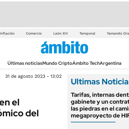
Inflación
Comercio
León XIV
Temporal
Yamandú Ors
Últimas noticias
Mundo Cripto
Ámbito Tech
Argentina
31 de agosto 2023 - 13:02
Ultimas Noticia
Tarifas, internas dent
en el
gabinete y un contrat
las piedras en el cam
ómico del
megaproyecto de HIF