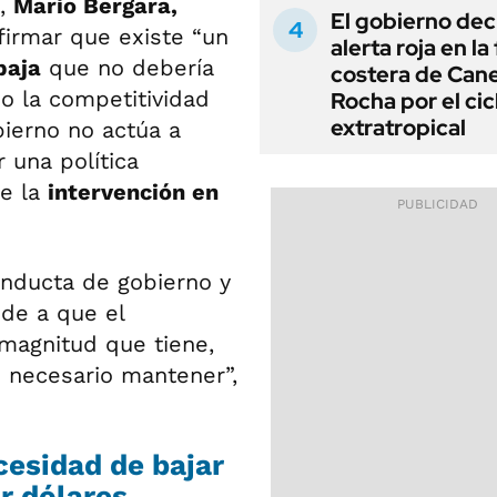
o,
Mario Bergara,
El gobierno dec
firmar que existe “un
alerta roja en la
baja
que no debería
costera de Can
do la competitividad
Rocha por el cic
extratropical
bierno no actúa a
 una política
de la
intervención en
nducta de gobierno y
ude a que el
magnitud que tiene,
 necesario mantener”,
cesidad de bajar
ar dólares