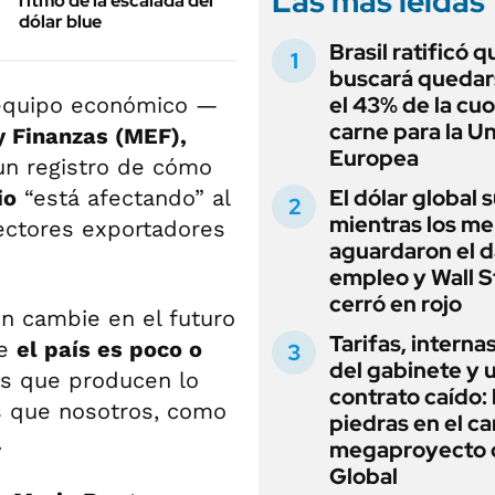
Las más leídas
ritmo de la escalada del
dólar blue
Brasil ratificó q
buscará quedar
el 43% de la cu
l equipo económico —
carne para la U
 Finanzas (MEF),
Europea
 un registro de cómo
El dólar global 
io
“está afectando” al
mientras los m
 sectores exportadores
aguardaron el d
empleo y Wall S
cerró en rojo
ón cambie en el futuro
Tarifas, interna
ue
el país es poco o
del gabinete y 
os que producen lo
contrato caído: 
 que nosotros, como
piedras en el c
.
megaproyecto 
Global