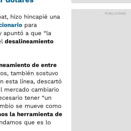
at, hizo hincapié una
cionario
para
y apuntó a que “la
el
desalineamiento
ineamiento de entre
tos, también sostuvo
n esta línea, descartó
el mercado cambiario
ecesario tener “un
cambio se mueve como
os la herramienta de
endamos que es lo