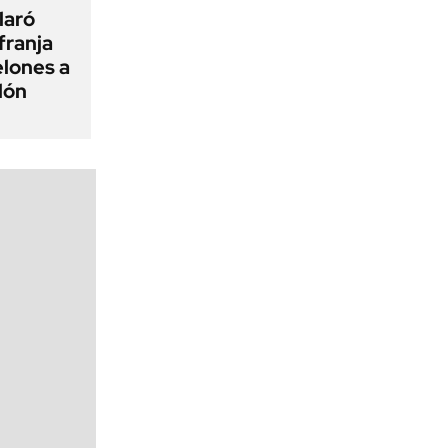
laró
 franja
elones a
lón