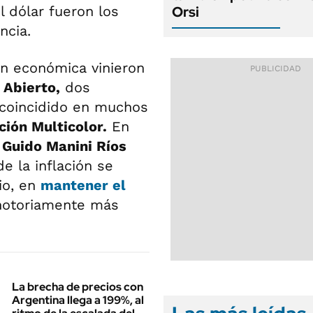
l dólar fueron los
Orsi
ncia.
ón económica vinieron
 Abierto,
dos
 coincidido en muchos
ción Multicolor.
En
,
Guido Manini Ríos
e la inflación se
io, en
mantener el
 notoriamente más
La brecha de precios con
Argentina llega a 199%, al