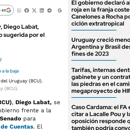
El gobierno declaró a
roja en la franja cost
 en
Canelones a Rocha po
ciclón extratropical
, Diego Labat,
o sugerida por el
Uruguay creció meno
Argentina y Brasil d
fines de 2023
7
Tarifas, internas dent
a la baja
gabinete y un contrat
las piedras en el cam
y (BCU).
megaproyecto de HIF
BCU)
,
Diego Labat,
se
Caso Cardama: el FA 
bierno frente a la
citar a Lacalle Pou y l
Senado
para
oposición responde 
 de Cuentas
. El
también podría convo