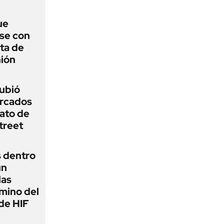
ue
se con
ota de
nión
subió
ercados
ato de
treet
s dentro
un
las
amino del
de HIF