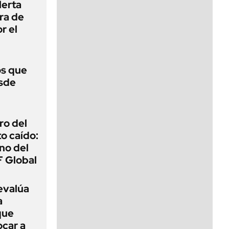
lerta
era de
r el
s que
esde
ro del
o caído:
ino del
 Global
evalúa
a
que
car a